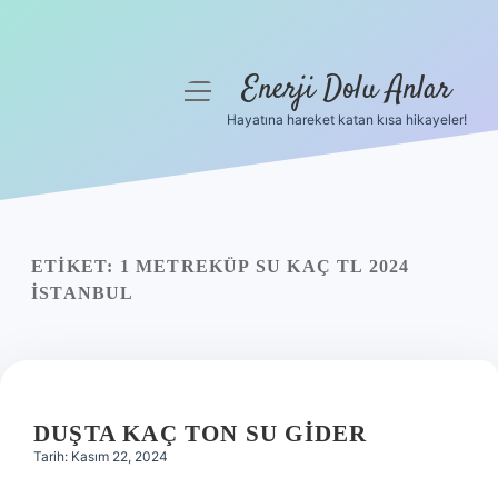
Enerji Dolu Anlar
menüyü
aç
Hayatına hareket katan kısa hikayeler!
Anasayfa
Gizlilik Politikası
Yasal Uyarı
ETIKET:
1 METREKÜP SU KAÇ TL 2024
İSTANBUL
Hakkımızda
DUŞTA KAÇ TON SU GIDER
Tarih: Kasım 22, 2024