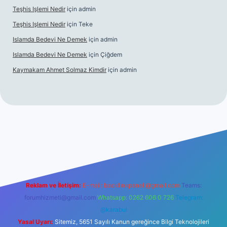
Teşhis Işlemi Nedir
için
admin
Teşhis Işlemi Nedir
için
Teke
Islamda Bedevi Ne Demek
için
admin
Islamda Bedevi Ne Demek
için
Çiğdem
Kaymakam Ahmet Solmaz Kimdir
için
admin
güncel giriş
Reklam ve İletişim:
E-mail:
backlinkpaneli@gmail.com
Teams:
forumhizmeti@gmail.com
Whatsapp: 0262 606 0 726
Telegram:
@karabul
Yasal Uyarı:
Sitemiz, 5651 Sayılı Kanun gereğince Bilgi Teknolojileri