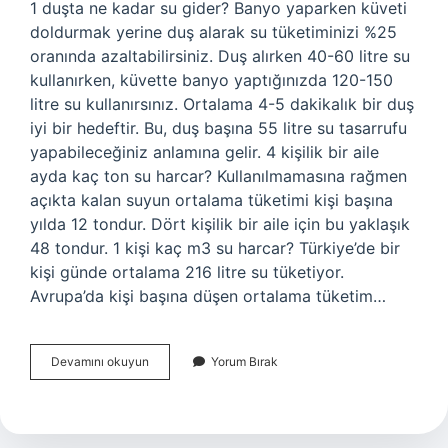
1 duşta ne kadar su gider? Banyo yaparken küveti
doldurmak yerine duş alarak su tüketiminizi %25
oranında azaltabilirsiniz. Duş alırken 40-60 litre su
kullanırken, küvette banyo yaptığınızda 120-150
litre su kullanırsınız. Ortalama 4-5 dakikalık bir duş
iyi bir hedeftir. Bu, duş başına 55 litre su tasarrufu
yapabileceğiniz anlamına gelir. 4 kişilik bir aile
ayda kaç ton su harcar? Kullanılmamasına rağmen
açıkta kalan suyun ortalama tüketimi kişi başına
yılda 12 tondur. Dört kişilik bir aile için bu yaklaşık
48 tondur. 1 kişi kaç m3 su harcar? Türkiye’de bir
kişi günde ortalama 216 litre su tüketiyor.
Avrupa’da kişi başına düşen ortalama tüketim…
Duşta
Devamını okuyun
Yorum Bırak
Kaç
Ton
Su
Gider