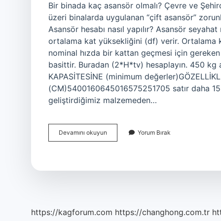
Bir binada kaç asansör olmalı? Çevre ve Şehirc
üzeri binalarda uygulanan “çift asansör” zorunl
Asansör hesabı nasıl yapılır? Asansör seyahat
ortalama kat yüksekliğini (df) verir. Ortalama 
nominal hızda bir kattan geçmesi için gereken
basittir. Buradan (2*H*tv) hesaplayın. 450 kg
KAPASİTESİNE (minimum değerler)GÖZELLİKL
(CM)5400160645016575251705 satır daha 15 ki
geliştirdiğimiz malzemeden…
Asansör
Devamını okuyun
Yorum Bırak
Sayısı
Neye
Göre
Belirlenir
https://kagforum.com
https://changhong.com.tr
ht