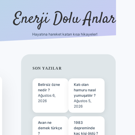
Enerji Dolu Anlar
Hayatına hareket katan kısa hikayeler!
betexper güncel g
SIDEBAR
SON YAZILAR
Belirsiz özne
Katı olan
nedir ?
hamuru nasıl
Ağustos 6,
yumuşatılır ?
2026
Ağustos 5,
2026
Avan ne
1983
demek türkçe
depreminde
?
kaç kişi öldü ?