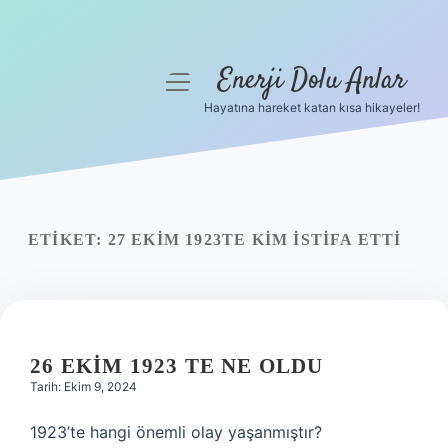
Enerji Dolu Anlar
menüyü
aç
Hayatına hareket katan kısa hikayeler!
Anasayfa
Gizlilik Politikası
Yasal Uyarı
ETIKET:
27 EKIM 1923TE KIM ISTIFA ETTI
Hakkımızda
26 EKIM 1923 TE NE OLDU
Tarih: Ekim 9, 2024
1923’te hangi önemli olay yaşanmıştır?