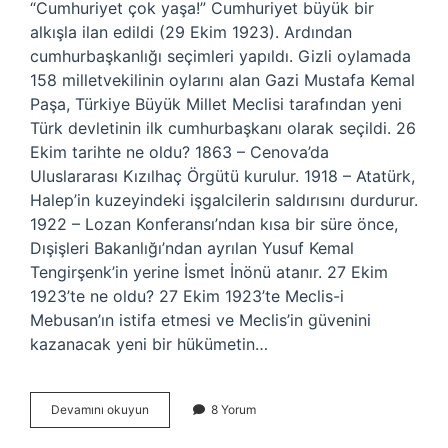
“Cumhuriyet çok yaşa!” Cumhuriyet büyük bir
alkışla ilan edildi (29 Ekim 1923). Ardından
cumhurbaşkanlığı seçimleri yapıldı. Gizli oylamada
158 milletvekilinin oylarını alan Gazi Mustafa Kemal
Paşa, Türkiye Büyük Millet Meclisi tarafından yeni
Türk devletinin ilk cumhurbaşkanı olarak seçildi. 26
Ekim tarihte ne oldu? 1863 – Cenova’da
Uluslararası Kızılhaç Örgütü kurulur. 1918 – Atatürk,
Halep’in kuzeyindeki işgalcilerin saldırısını durdurur.
1922 – Lozan Konferansı’ndan kısa bir süre önce,
Dışişleri Bakanlığı’ndan ayrılan Yusuf Kemal
Tengirşenk’in yerine İsmet İnönü atanır. 27 Ekim
1923’te ne oldu? 27 Ekim 1923’te Meclis-i
Mebusan’ın istifa etmesi ve Meclis’in güvenini
kazanacak yeni bir hükümetin…
26
Devamını okuyun
8 Yorum
Ekim
1923