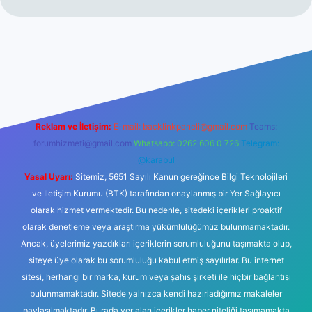
üncel giriş
Reklam ve İletişim:
E-mail:
backlinkpaneli@gmail.com
Teams:
forumhizmeti@gmail.com
Whatsapp: 0262 606 0 726
Telegram:
@karabul
Yasal Uyarı:
Sitemiz, 5651 Sayılı Kanun gereğince Bilgi Teknolojileri
ve İletişim Kurumu (BTK) tarafından onaylanmış bir Yer Sağlayıcı
olarak hizmet vermektedir. Bu nedenle, sitedeki içerikleri proaktif
olarak denetleme veya araştırma yükümlülüğümüz bulunmamaktadır.
Ancak, üyelerimiz yazdıkları içeriklerin sorumluluğunu taşımakta olup,
siteye üye olarak bu sorumluluğu kabul etmiş sayılırlar. Bu internet
sitesi, herhangi bir marka, kurum veya şahıs şirketi ile hiçbir bağlantısı
bulunmamaktadır. Sitede yalnızca kendi hazırladığımız makaleler
paylaşılmaktadır. Burada yer alan içerikler haber niteliği taşımamakta