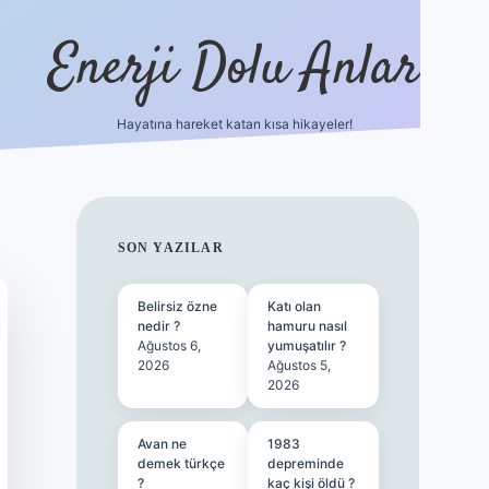
Enerji Dolu Anlar
Hayatına hareket katan kısa hikayeler!
betexper güncel gir
SIDEBAR
SON YAZILAR
Belirsiz özne
Katı olan
nedir ?
hamuru nasıl
Ağustos 6,
yumuşatılır ?
2026
Ağustos 5,
2026
Avan ne
1983
demek türkçe
depreminde
?
kaç kişi öldü ?