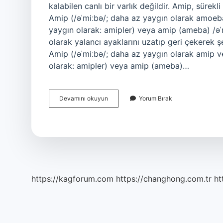
kalabilen canlı bir varlık değildir. Amip, sürek
Amip (/əˈmiːbə/; daha az yaygın olarak amoeb
yaygın olarak: amipler) veya amip (ameba) /əˈmiː
olarak yalancı ayaklarını uzatıp geri çekerek ş
Amip (/əˈmiːbə/; daha az yaygın olarak amip v
olarak: amipler) veya amip (ameba)…
Amip
Devamını okuyun
Yorum Bırak
Nedir
Kısa
https://kagforum.com
https://changhong.com.tr
ht