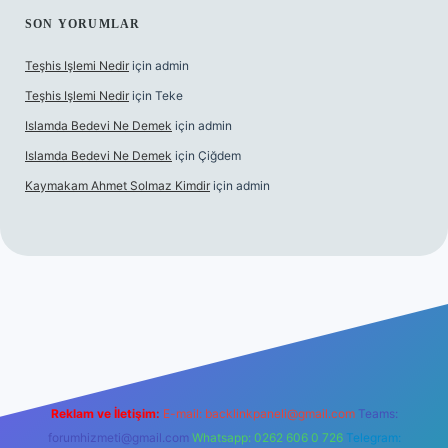
SON YORUMLAR
Teşhis Işlemi Nedir
için
admin
Teşhis Işlemi Nedir
için
Teke
Islamda Bedevi Ne Demek
için
admin
Islamda Bedevi Ne Demek
için
Çiğdem
Kaymakam Ahmet Solmaz Kimdir
için
admin
güncel giriş
Reklam ve İletişim:
E-mail:
backlinkpaneli@gmail.com
Teams:
forumhizmeti@gmail.com
Whatsapp: 0262 606 0 726
Telegram: