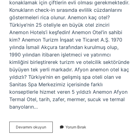
konaklamak için çiftlerin evli olması gerekmektedir.
Konukların check-in sırasında evlilik cüzdanlarını
göstermeleri rica olunur. Anemon kaç otel?
Türkiye’nin 25 oteliyle en büyük otel zinciri
Anemon Hotels’i keşfedin! Anemon Otel’in sahibi
kim? Anemon Turizm İnşaat ve Ticaret A.Ş. 1970
yılında İsmail Akçura tarafından kurulmuş olup,
1990 yılından itibaren işletmeci ve yatırımcı
kimliğini birleştirerek turizm ve otelcilik sektöründe
büyüyen tek yerli markadır. Afyon anemon otel kaç
yıldızlı? Türkiye’nin en gelişmiş spa oteli olan ve
Sanitas Spa Merkezimiz içerisinde farklı
konseptlerle hizmet veren 5 yıldızlı Anemon Afyon
Termal Otel, tarih, zafer, mermer, sucuk ve termal
banyoların…
Anemon
Devamını okuyun
Yorum Bırak
Otel
Kaç