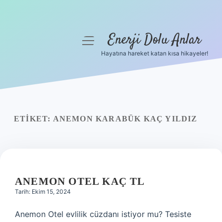
Enerji Dolu Anlar
menüyü
aç
Hayatına hareket katan kısa hikayeler!
Anasayfa
Gizlilik Politikası
Yasal Uyarı
ETIKET:
ANEMON KARABÜK KAÇ YILDIZ
Hakkımızda
ANEMON OTEL KAÇ TL
Tarih: Ekim 15, 2024
Anemon Otel evlilik cüzdanı istiyor mu? Tesiste