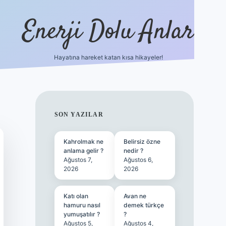
Enerji Dolu Anlar
Hayatına hareket katan kısa hikayeler!
betexper güncel gi
SIDEBAR
SON YAZILAR
Kahrolmak ne
Belirsiz özne
anlama gelir ?
nedir ?
Ağustos 7,
Ağustos 6,
2026
2026
Katı olan
Avan ne
hamuru nasıl
demek türkçe
yumuşatılır ?
?
Ağustos 5,
Ağustos 4,