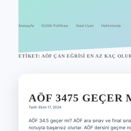
Anasayfa
Gizlilik Politikası
Yasal Uyarı
Hakkımızda
ETIKET:
AÖF ÇAN EĞRISI EN AZ KAÇ OLU
AÖF 3475 GEÇER 
Tarih: Ekim 17, 2024
AÖF 34.5 geçer mi? AÖF ara sınav ve final sına
notuyla başarısız olurlar. AÖF dersini geçme n