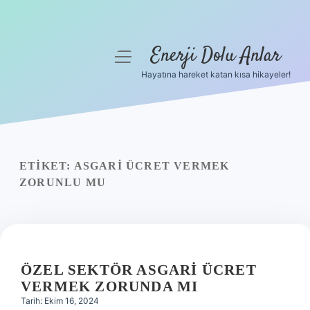
Enerji Dolu Anlar
menüyü
aç
Hayatına hareket katan kısa hikayeler!
Anasayfa
Gizlilik Politikası
Yasal Uyarı
ETIKET:
ASGARI ÜCRET VERMEK
ZORUNLU MU
Hakkımızda
ÖZEL SEKTÖR ASGARI ÜCRET
VERMEK ZORUNDA MI
Tarih: Ekim 16, 2024