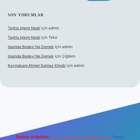
SON YORUMLAR
Teşhis Işlemi Nedir
için
admin
Teşhis Işlemi Nedir
için
Teke
Islamda Bedevi Ne Demek
için
admin
Islamda Bedevi Ne Demek
için
Çiğdem
Kaymakam Ahmet Solmaz Kimdir
için
admin
güncel giriş
Reklam ve İletişim:
E-mail:
backlinkpaneli@gmail.com
Teams: