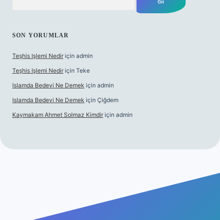
SON YORUMLAR
Teşhis Işlemi Nedir
için
admin
Teşhis Işlemi Nedir
için
Teke
Islamda Bedevi Ne Demek
için
admin
Islamda Bedevi Ne Demek
için
Çiğdem
Kaymakam Ahmet Solmaz Kimdir
için
admin
üncel giriş