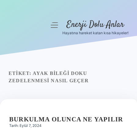
Enerji Dolu Anlar
menüyü
aç
Hayatına hareket katan kısa hikayeler!
Anasayfa
Gizlilik Politikası
Yasal Uyarı
ETIKET:
AYAK BILEĞI DOKU
ZEDELENMESI NASIL GEÇER
Hakkımızda
BURKULMA OLUNCA NE YAPILIR
Tarih: Eylül 7, 2024