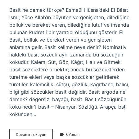
Basit ne demek türkçe? Esmaül Hüsna’daki El Bâsıt
ismi, Yüce Allah’ın büyüten ve genişleten, dilediğine
bolluk ve bereket veren, dilediğine lütuf ve ihsanda
bulunan kudretli bir yaratıcı olduğunu gösterir. El
Basit, bolluk ve bereket veren ve genişleten
anlamına gelir. Basit kelime neye denir? Nominativ
haldeki basit sözcük aynı zamanda bu sözcüğün
köküdür. Kalem, Süt, Göz, Kâğıt, Halı ve Gitmek
basit sözcüklere örnektir; ancak bu sözcüklerden
türetme ekleri veya başka sözcükler getirilerek
türetilen kalemcilik, sütçü, gözlük, kağıthane, halıcı,
bilgi gibi sözcükler basit değildir. Basit argoda ne
demek? değersiz, bayağı, basit. Basit sözcüğünün
kökü nedir? basit – Nisanyan Sözlüğü. Arapça bsṭ
kökünden…
Basit
Devamını okuyun
8 Yorum