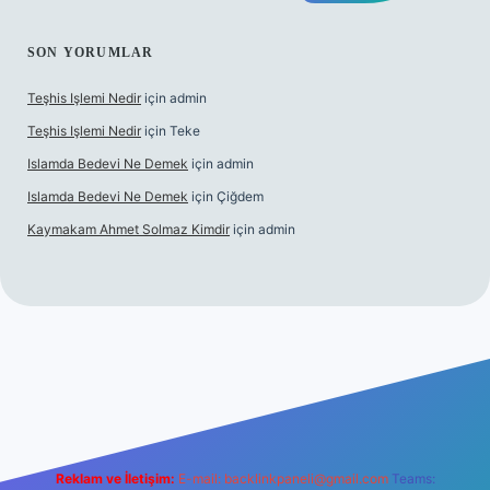
SON YORUMLAR
Teşhis Işlemi Nedir
için
admin
Teşhis Işlemi Nedir
için
Teke
Islamda Bedevi Ne Demek
için
admin
Islamda Bedevi Ne Demek
için
Çiğdem
Kaymakam Ahmet Solmaz Kimdir
için
admin
güncel giriş
Reklam ve İletişim:
E-mail:
backlinkpaneli@gmail.com
Teams: