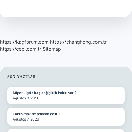
Kelimesi
Ne
Anlama
Gelir
https://kagforum.com
https://changhong.com.tr
https://cepi.com.tr
Sitemap
SIDEBAR
SON YAZILAR
Süper Lig’de kaç değişiklik hakkı var ?
Ağustos 8, 2026
Kahrolmak ne anlama gelir ?
Ağustos 7, 2026