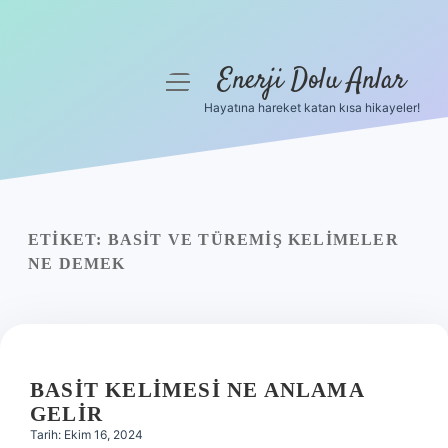
Enerji Dolu Anlar
menüyü
aç
Hayatına hareket katan kısa hikayeler!
Anasayfa
Gizlilik Politikası
Yasal Uyarı
ETIKET:
BASIT VE TÜREMIŞ KELIMELER
NE DEMEK
Hakkımızda
BASIT KELIMESI NE ANLAMA
GELIR
Tarih: Ekim 16, 2024