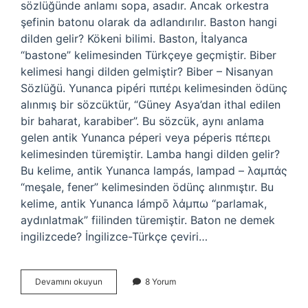
sözlüğünde anlamı sopa, asadır. Ancak orkestra
şefinin batonu olarak da adlandırılır. Baston hangi
dilden gelir? Kökeni bilimi. Baston, İtalyanca
“bastone” kelimesinden Türkçeye geçmiştir. Biber
kelimesi hangi dilden gelmiştir? Biber – Nisanyan
Sözlüğü. Yunanca pipéri πιπέρι kelimesinden ödünç
alınmış bir sözcüktür, “Güney Asya’dan ithal edilen
bir baharat, karabiber”. Bu sözcük, aynı anlama
gelen antik Yunanca péperi veya péperis πέπερι
kelimesinden türemiştir. Lamba hangi dilden gelir?
Bu kelime, antik Yunanca lampás, lampad – λαμπάς
“meşale, fener” kelimesinden ödünç alınmıştır. Bu
kelime, antik Yunanca lámpō λάμπω “parlamak,
aydınlatmak” fiilinden türemiştir. Baton ne demek
ingilizcede? İngilizce-Türkçe çeviri…
Baton
Devamını okuyun
8 Yorum
Hangi
Dilde