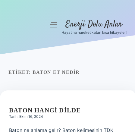
Enerji Dolu Anlar
menüyü
aç
Hayatına hareket katan kısa hikayeler!
Anasayfa
Gizlilik Politikası
Yasal Uyarı
ETIKET:
BATON ET NEDIR
Hakkımızda
BATON HANGI DILDE
Tarih: Ekim 16, 2024
Baton ne anlama gelir? Baton kelimesinin TDK