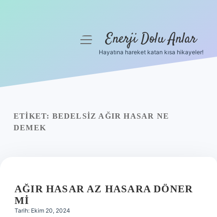
Enerji Dolu Anlar
menüyü
aç
Hayatına hareket katan kısa hikayeler!
Anasayfa
Gizlilik Politikası
Yasal Uyarı
ETIKET:
BEDELSIZ AĞIR HASAR NE
DEMEK
Hakkımızda
AĞIR HASAR AZ HASARA DÖNER
MI
Tarih: Ekim 20, 2024