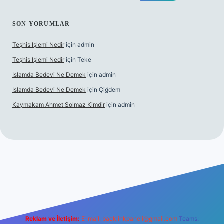
SON YORUMLAR
Teşhis Işlemi Nedir
için
admin
Teşhis Işlemi Nedir
için
Teke
Islamda Bedevi Ne Demek
için
admin
Islamda Bedevi Ne Demek
için
Çiğdem
Kaymakam Ahmet Solmaz Kimdir
için
admin
güncel giriş
Reklam ve İletişim:
E-mail:
backlinkpaneli@gmail.com
Teams: