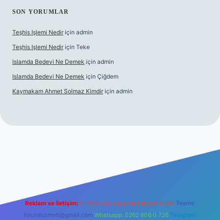
SON YORUMLAR
Teşhis Işlemi Nedir
için
admin
Teşhis Işlemi Nedir
için
Teke
Islamda Bedevi Ne Demek
için
admin
Islamda Bedevi Ne Demek
için
Çiğdem
Kaymakam Ahmet Solmaz Kimdir
için
admin
 güncel giriş
Reklam ve İletişim:
E-mail:
backlinkpaneli@gmail.com
Teams:
forumhizmeti@gmail.com
Whatsapp: 0262 606 0 726
Telegram: