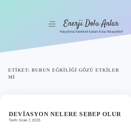
Enerji Dolu Anlar
menüyü
aç
Hayatına hareket katan kısa hikayeler!
Anasayfa
Gizlilik Politikası
Yasal Uyarı
ETIKET:
BURUN EĞRILIĞI GÖZÜ ETKILER
MI
Hakkımızda
DEVIASYON NELERE SEBEP OLUR
Tarih: Ocak 7, 2025