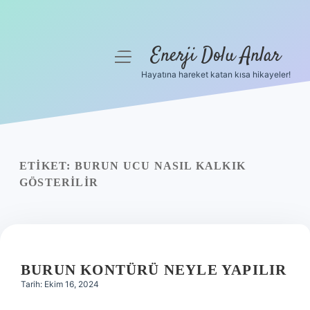
Enerji Dolu Anlar
menüyü
aç
Hayatına hareket katan kısa hikayeler!
Anasayfa
Gizlilik Politikası
Yasal Uyarı
ETIKET:
BURUN UCU NASIL KALKIK
GÖSTERILIR
Hakkımızda
BURUN KONTÜRÜ NEYLE YAPILIR
Tarih: Ekim 16, 2024