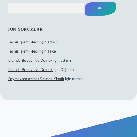
Arama
SON YORUMLAR
Teşhis Işlemi Nedir
için
admin
Teşhis Işlemi Nedir
için
Teke
Islamda Bedevi Ne Demek
için
admin
Islamda Bedevi Ne Demek
için
Çiğdem
Kaymakam Ahmet Solmaz Kimdir
için
admin
üncel giriş