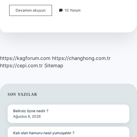
Burun
Devamını okuyun
10 Yorum
Kontürü
Neyle
Yapılır
https://kagforum.com
https://changhong.com.tr
https://cepi.com.tr
Sitemap
SIDEBAR
SON YAZILAR
Belirsiz özne nedir ?
Ağustos 6, 2026
Katı olan hamuru nasıl yumuşatılır ?