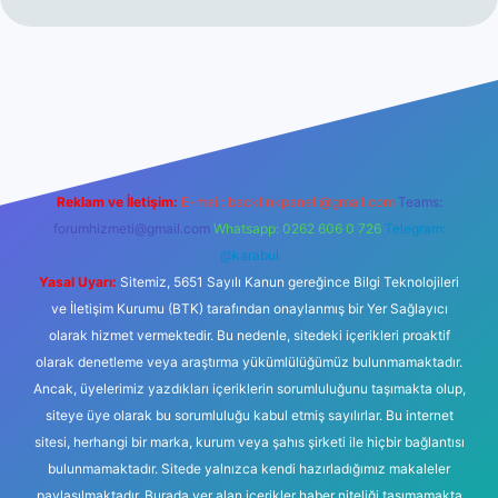
üncel giriş
Reklam ve İletişim:
E-mail:
backlinkpaneli@gmail.com
Teams:
forumhizmeti@gmail.com
Whatsapp: 0262 606 0 726
Telegram:
@karabul
Yasal Uyarı:
Sitemiz, 5651 Sayılı Kanun gereğince Bilgi Teknolojileri
ve İletişim Kurumu (BTK) tarafından onaylanmış bir Yer Sağlayıcı
olarak hizmet vermektedir. Bu nedenle, sitedeki içerikleri proaktif
olarak denetleme veya araştırma yükümlülüğümüz bulunmamaktadır.
Ancak, üyelerimiz yazdıkları içeriklerin sorumluluğunu taşımakta olup,
siteye üye olarak bu sorumluluğu kabul etmiş sayılırlar. Bu internet
sitesi, herhangi bir marka, kurum veya şahıs şirketi ile hiçbir bağlantısı
bulunmamaktadır. Sitede yalnızca kendi hazırladığımız makaleler
paylaşılmaktadır. Burada yer alan içerikler haber niteliği taşımamakta