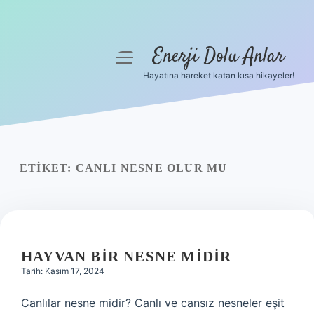
Enerji Dolu Anlar
menüyü
aç
Hayatına hareket katan kısa hikayeler!
Anasayfa
Gizlilik Politikası
Yasal Uyarı
ETIKET:
CANLI NESNE OLUR MU
Hakkımızda
HAYVAN BIR NESNE MIDIR
Tarih: Kasım 17, 2024
Canlılar nesne midir? Canlı ve cansız nesneler eşit