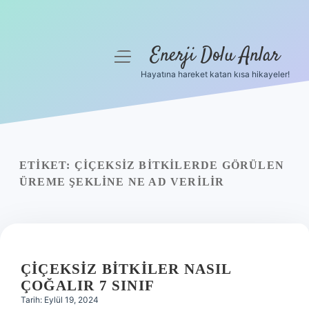
Enerji Dolu Anlar
menüyü
aç
Hayatına hareket katan kısa hikayeler!
Anasayfa
Gizlilik Politikası
Yasal Uyarı
ETIKET:
ÇIÇEKSIZ BITKILERDE GÖRÜLEN
ÜREME ŞEKLINE NE AD VERILIR
Hakkımızda
ÇIÇEKSIZ BITKILER NASIL
ÇOĞALIR 7 SINIF
Tarih: Eylül 19, 2024