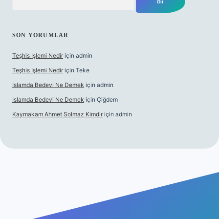
SON YORUMLAR
Teşhis Işlemi Nedir
için
admin
Teşhis Işlemi Nedir
için
Teke
Islamda Bedevi Ne Demek
için
admin
Islamda Bedevi Ne Demek
için
Çiğdem
Kaymakam Ahmet Solmaz Kimdir
için
admin
üncel giriş