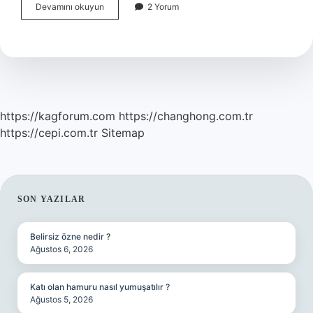
Çiçeksiz
Devamını okuyun
2 Yorum
Bitkiler
Nasıl
Çoğalır
7
Sınıf
https://kagforum.com
https://changhong.com.tr
https://cepi.com.tr
Sitemap
SIDEBAR
SON YAZILAR
Belirsiz özne nedir ?
Ağustos 6, 2026
Katı olan hamuru nasıl yumuşatılır ?
Ağustos 5, 2026