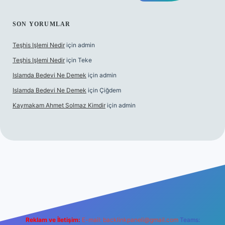
SON YORUMLAR
Teşhis Işlemi Nedir
için
admin
Teşhis Işlemi Nedir
için
Teke
Islamda Bedevi Ne Demek
için
admin
Islamda Bedevi Ne Demek
için
Çiğdem
Kaymakam Ahmet Solmaz Kimdir
için
admin
r güncel giriş
Reklam ve İletişim:
E-mail:
backlinkpaneli@gmail.com
Teams: