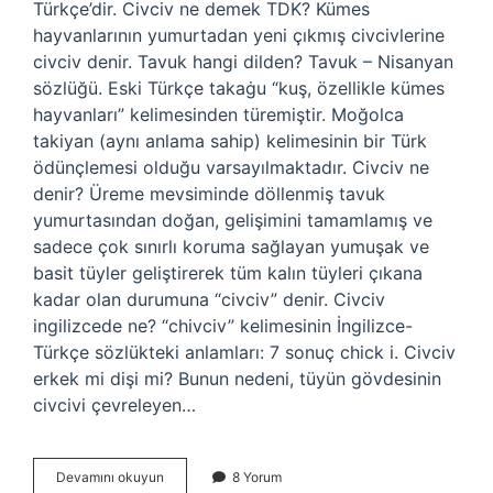
Türkçe’dir. Civciv ne demek TDK? Kümes
hayvanlarının yumurtadan yeni çıkmış civcivlerine
civciv denir. Tavuk hangi dilden? Tavuk – Nisanyan
sözlüğü. Eski Türkçe takaġu “kuş, özellikle kümes
hayvanları” kelimesinden türemiştir. Moğolca
takiyan (aynı anlama sahip) kelimesinin bir Türk
ödünçlemesi olduğu varsayılmaktadır. Civciv ne
denir? Üreme mevsiminde döllenmiş tavuk
yumurtasından doğan, gelişimini tamamlamış ve
sadece çok sınırlı koruma sağlayan yumuşak ve
basit tüyler geliştirerek tüm kalın tüyleri çıkana
kadar olan durumuna “civciv” denir. Civciv
ingilizcede ne? “chivciv” kelimesinin İngilizce-
Türkçe sözlükteki anlamları: 7 sonuç chick i. Civciv
erkek mi dişi mi? Bunun nedeni, tüyün gövdesinin
civcivi çevreleyen…
Civciv
Devamını okuyun
8 Yorum