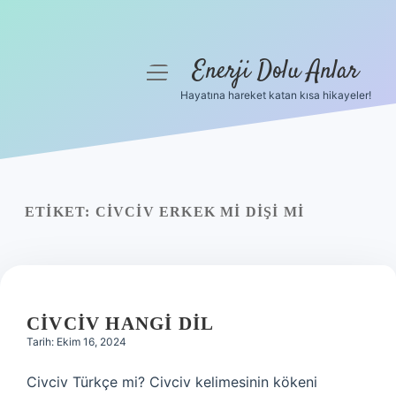
Enerji Dolu Anlar
menüyü
aç
Hayatına hareket katan kısa hikayeler!
Anasayfa
Gizlilik Politikası
Yasal Uyarı
ETIKET:
CIVCIV ERKEK MI DIŞI MI
Hakkımızda
CIVCIV HANGI DIL
Tarih: Ekim 16, 2024
Civciv Türkçe mi? Civciv kelimesinin kökeni