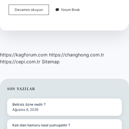
Masterchef
Devamını okuyun
Yorum Bırak
Birinci
Olan
Ne
Kazanıyor
https://kagforum.com
https://changhong.com.tr
https://cepi.com.tr
Sitemap
SIDEBAR
SON YAZILAR
Belirsiz özne nedir ?
Ağustos 6, 2026
Katı olan hamuru nasıl yumuşatılır ?