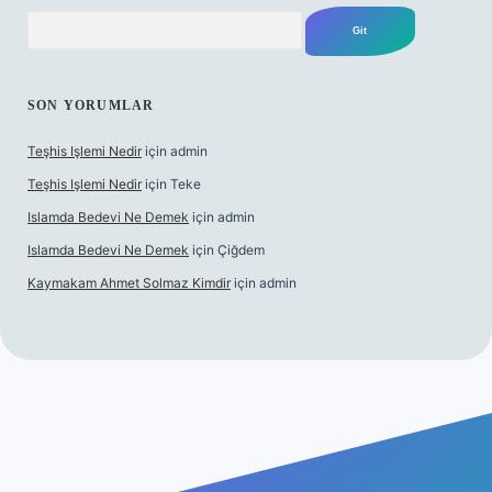
Arama
SON YORUMLAR
Teşhis Işlemi Nedir
için
admin
Teşhis Işlemi Nedir
için
Teke
Islamda Bedevi Ne Demek
için
admin
Islamda Bedevi Ne Demek
için
Çiğdem
Kaymakam Ahmet Solmaz Kimdir
için
admin
exper güncel giriş