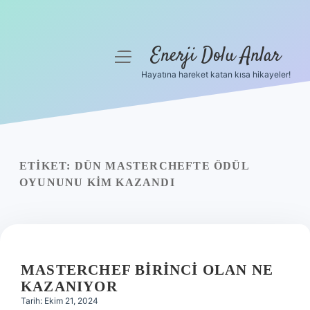
Enerji Dolu Anlar
menüyü
aç
Hayatına hareket katan kısa hikayeler!
Anasayfa
Gizlilik Politikası
Yasal Uyarı
ETIKET:
DÜN MASTERCHEFTE ÖDÜL
OYUNUNU KIM KAZANDI
Hakkımızda
MASTERCHEF BIRINCI OLAN NE
KAZANIYOR
Tarih: Ekim 21, 2024