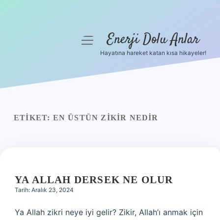
Enerji Dolu Anlar
menüyü
aç
Hayatına hareket katan kısa hikayeler!
Anasayfa
Gizlilik Politikası
Yasal Uyarı
ETIKET:
EN ÜSTÜN ZIKIR NEDIR
Hakkımızda
YA ALLAH DERSEK NE OLUR
Tarih: Aralık 23, 2024
Ya Allah zikri neye iyi gelir? Zikir, Allah’ı anmak için