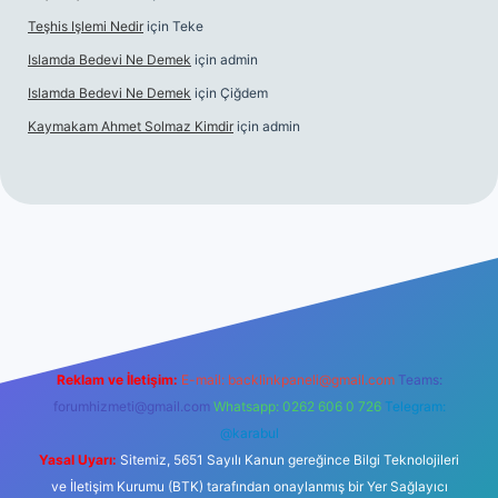
Teşhis Işlemi Nedir
için
Teke
Islamda Bedevi Ne Demek
için
admin
Islamda Bedevi Ne Demek
için
Çiğdem
Kaymakam Ahmet Solmaz Kimdir
için
admin
güncel giriş
Reklam ve İletişim:
E-mail:
backlinkpaneli@gmail.com
Teams:
forumhizmeti@gmail.com
Whatsapp: 0262 606 0 726
Telegram:
@karabul
Yasal Uyarı:
Sitemiz, 5651 Sayılı Kanun gereğince Bilgi Teknolojileri
ve İletişim Kurumu (BTK) tarafından onaylanmış bir Yer Sağlayıcı