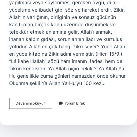
yapılması veya söylenmesi gereken övgü, dua,
yüceltme ve ibadet gibi söz ve hareketlerdir. Zikir,
Allah’ın varlığının, birliğinin ve sonsuz gücünün
kanıtı olan birçok konu üzerinde düşünmek ve
tefekkür etmek anlamına gelir. Allah’ı anmak,
inanan kalbin gıdası, sorunlarının ilacı ve kurtuluş
yoludur. Allah en çok hangi zikri sever? Yüce Allah
en yüce kitabına Zikir adını vermiştir. (Hicr, 15/9.)
“Lâ ilahe illallah” sözü hem imanın ifadesi hem de
zikrin kendisidir. Ya Allah niçin çekilir? Ya Allah Ya
Hu genellikle cuma günleri namazdan önce okunur.
Okunma şekli Ya Allah Ya Hu’yu 100 kez…
Ya
Devamını okuyun
Yorum Bırak
Allah
Dersek
Ne
Olur