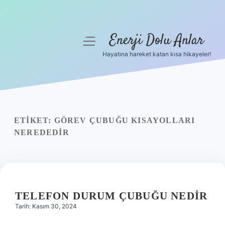
Enerji Dolu Anlar
menüyü
aç
Hayatına hareket katan kısa hikayeler!
Anasayfa
Gizlilik Politikası
Yasal Uyarı
ETIKET:
GÖREV ÇUBUĞU KISAYOLLARI
NEREDEDIR
Hakkımızda
TELEFON DURUM ÇUBUĞU NEDIR
Tarih: Kasım 30, 2024