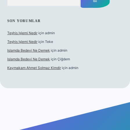
SON YORUMLAR
Teşhis Işlemi Nedir
için
admin
Teşhis Işlemi Nedir
için
Teke
Islamda Bedevi Ne Demek
için
admin
Islamda Bedevi Ne Demek
için
Çiğdem
Kaymakam Ahmet Solmaz Kimdir
için
admin
üncel giriş