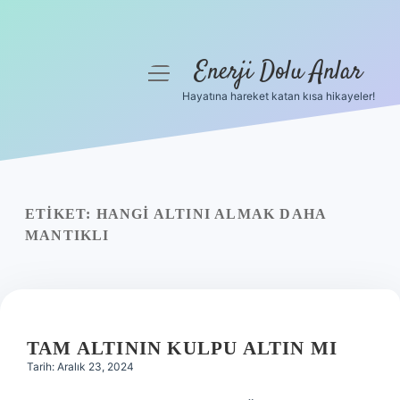
Enerji Dolu Anlar
menüyü
aç
Hayatına hareket katan kısa hikayeler!
Anasayfa
Gizlilik Politikası
Yasal Uyarı
ETIKET:
HANGI ALTINI ALMAK DAHA
MANTIKLI
Hakkımızda
TAM ALTININ KULPU ALTIN MI
Tarih: Aralık 23, 2024