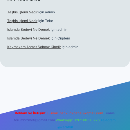
SON YORUMLAR
Teşhis Işlemi Nedir
için
admin
Teşhis Işlemi Nedir
için
Teke
Islamda Bedevi Ne Demek
için
admin
Islamda Bedevi Ne Demek
için
Çiğdem
Kaymakam Ahmet Solmaz Kimdir
için
admin
güncel giriş
Reklam ve İletişim:
E-mail:
backlinkpaneli@gmail.com
Teams:
forumhizmeti@gmail.com
Whatsapp: 0262 606 0 726
Telegram:
@karabul