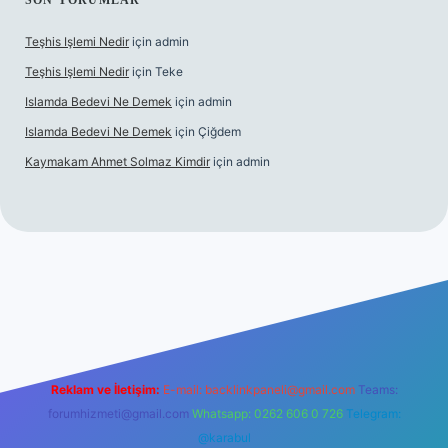
SON YORUMLAR
Teşhis Işlemi Nedir
için
admin
Teşhis Işlemi Nedir
için
Teke
Islamda Bedevi Ne Demek
için
admin
Islamda Bedevi Ne Demek
için
Çiğdem
Kaymakam Ahmet Solmaz Kimdir
için
admin
güncel giriş
Reklam ve İletişim:
E-mail:
backlinkpaneli@gmail.com
Teams:
forumhizmeti@gmail.com
Whatsapp: 0262 606 0 726
Telegram:
@karabul