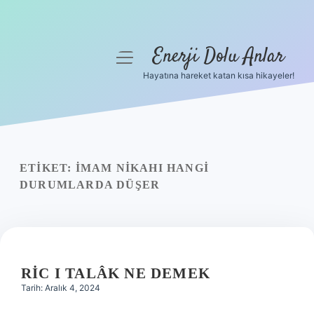
Enerji Dolu Anlar
menüyü
aç
Hayatına hareket katan kısa hikayeler!
Anasayfa
Gizlilik Politikası
Yasal Uyarı
ETIKET:
İMAM NIKAHI HANGI
DURUMLARDA DÜŞER
Hakkımızda
RIC I TALÂK NE DEMEK
Tarih: Aralık 4, 2024