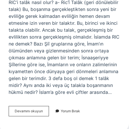
RIC’i talâk nasıl olur? a- Ric’î Talâk (geri dönülebilir
talak) Bu, boşanma gerçekleştikten sonra yeni bir
evliliğe gerek kalmadan evliliğin hemen devam
etmesine izin veren bir talaktır. Bu, birinci ve ikinci
talakta olabilir. Ancak bu talak, gerçekleşmiş bir
evlilikten sonra gerçekleşmiş olmalıdır. İslamda RIC
ne demek? Bazı Şiî gruplarına göre, İmam’ın
ölümünden veya gizlenmesinden sonra ortaya
çıkması anlamına gelen bir terim; İsnaaşeriyye
Şiîlerine göre ise, İmamların ve onların zalimlerinin
kıyametten önce dünyaya geri dönmeleri anlamına
gelen bir terimdir. 3 defa boş ol demek 1 talâk
midir? Aynı anda iki veya üç talakla boşanmanın
hükmü nedir? İslam’a göre evli çiftler arasında…
Ric
Devamını okuyun
Yorum Bırak
I
Talâk
Ne