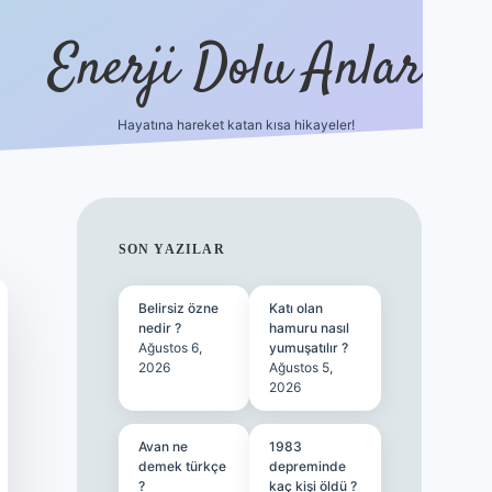
Enerji Dolu Anlar
Hayatına hareket katan kısa hikayeler!
betexper güncel gir
SIDEBAR
SON YAZILAR
Belirsiz özne
Katı olan
nedir ?
hamuru nasıl
Ağustos 6,
yumuşatılır ?
2026
Ağustos 5,
2026
Avan ne
1983
demek türkçe
depreminde
?
kaç kişi öldü ?