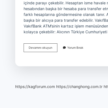
içinde parayı çekebilir. Hesaptan isme havale 
hesabından başka bir hesaba para transfer etme
farklı hesaplarına göndermesine olanak tanır.
başka bir alıcıya para transfer edebilir. VakıfBa
VakıfBank ATM’sinin kartsız işlem menüsünden a
kolayca çekebilir: Alıcının Türkiye Cumhuriyet
Isme
Devamını okuyun
Yorum Bırak
Havale
Para
Nasıl
Çekilir
https://kagforum.com
https://changhong.com.tr
ht