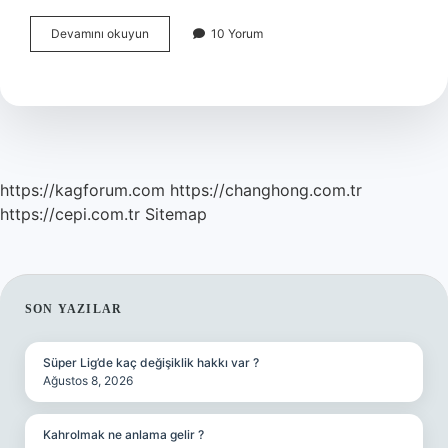
Burun
Devamını okuyun
10 Yorum
Kontürü
Neyle
Yapılır
https://kagforum.com
https://changhong.com.tr
https://cepi.com.tr
Sitemap
SIDEBAR
SON YAZILAR
Süper Lig’de kaç değişiklik hakkı var ?
Ağustos 8, 2026
Kahrolmak ne anlama gelir ?