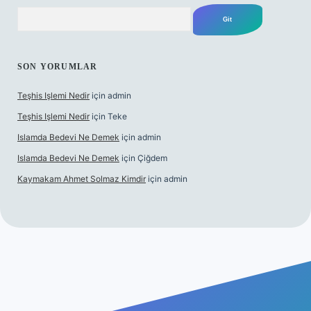
Arama
SON YORUMLAR
Teşhis Işlemi Nedir
için
admin
Teşhis Işlemi Nedir
için
Teke
Islamda Bedevi Ne Demek
için
admin
Islamda Bedevi Ne Demek
için
Çiğdem
Kaymakam Ahmet Solmaz Kimdir
için
admin
üncel giriş