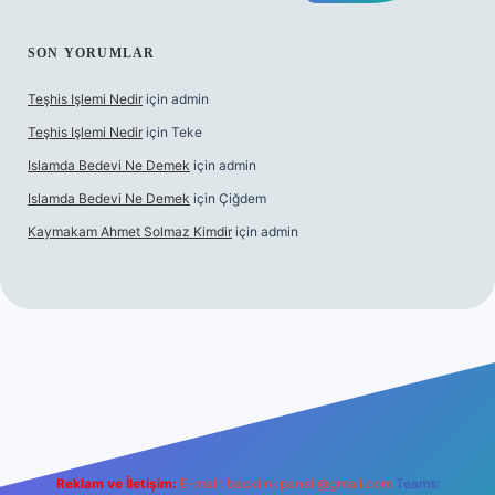
SON YORUMLAR
Teşhis Işlemi Nedir
için
admin
Teşhis Işlemi Nedir
için
Teke
Islamda Bedevi Ne Demek
için
admin
Islamda Bedevi Ne Demek
için
Çiğdem
Kaymakam Ahmet Solmaz Kimdir
için
admin
güncel giriş
Reklam ve İletişim:
E-mail:
backlinkpaneli@gmail.com
Teams: