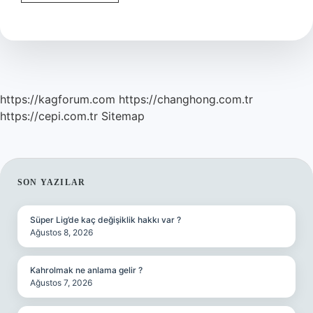
Böbrek
Yağı
Nasıl
Kullanılır
https://kagforum.com
https://changhong.com.tr
https://cepi.com.tr
Sitemap
SIDEBAR
SON YAZILAR
Süper Lig’de kaç değişiklik hakkı var ?
Ağustos 8, 2026
Kahrolmak ne anlama gelir ?
Ağustos 7, 2026