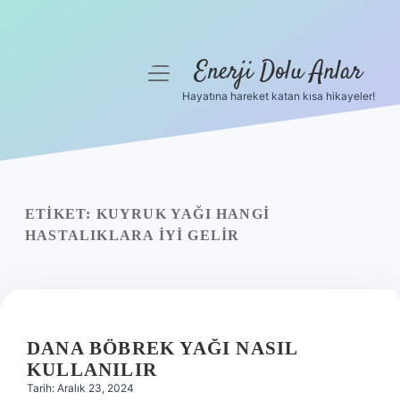
Enerji Dolu Anlar
menüyü
aç
Hayatına hareket katan kısa hikayeler!
Anasayfa
Gizlilik Politikası
Yasal Uyarı
ETIKET:
KUYRUK YAĞI HANGI
HASTALIKLARA IYI GELIR
Hakkımızda
DANA BÖBREK YAĞI NASIL
KULLANILIR
Tarih: Aralık 23, 2024