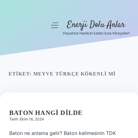
Enerji Dolu Anlar
menüyü
aç
Hayatına hareket katan kısa hikayeler!
Anasayfa
Gizlilik Politikası
Yasal Uyarı
ETIKET:
MEYVE TÜRKÇE KÖKENLI MI
Hakkımızda
BATON HANGI DILDE
Tarih: Ekim 16, 2024
Baton ne anlama gelir? Baton kelimesinin TDK