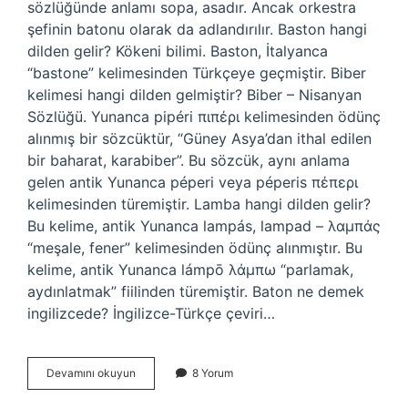
sözlüğünde anlamı sopa, asadır. Ancak orkestra
şefinin batonu olarak da adlandırılır. Baston hangi
dilden gelir? Kökeni bilimi. Baston, İtalyanca
“bastone” kelimesinden Türkçeye geçmiştir. Biber
kelimesi hangi dilden gelmiştir? Biber – Nisanyan
Sözlüğü. Yunanca pipéri πιπέρι kelimesinden ödünç
alınmış bir sözcüktür, “Güney Asya’dan ithal edilen
bir baharat, karabiber”. Bu sözcük, aynı anlama
gelen antik Yunanca péperi veya péperis πέπερι
kelimesinden türemiştir. Lamba hangi dilden gelir?
Bu kelime, antik Yunanca lampás, lampad – λαμπάς
“meşale, fener” kelimesinden ödünç alınmıştır. Bu
kelime, antik Yunanca lámpō λάμπω “parlamak,
aydınlatmak” fiilinden türemiştir. Baton ne demek
ingilizcede? İngilizce-Türkçe çeviri…
Baton
Devamını okuyun
8 Yorum
Hangi
Dilde