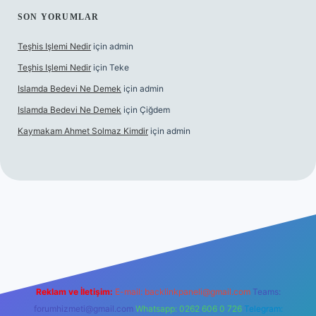
SON YORUMLAR
Teşhis Işlemi Nedir
için
admin
Teşhis Işlemi Nedir
için
Teke
Islamda Bedevi Ne Demek
için
admin
Islamda Bedevi Ne Demek
için
Çiğdem
Kaymakam Ahmet Solmaz Kimdir
için
admin
 güncel giriş
Reklam ve İletişim:
E-mail:
backlinkpaneli@gmail.com
Teams:
forumhizmeti@gmail.com
Whatsapp: 0262 606 0 726
Telegram: