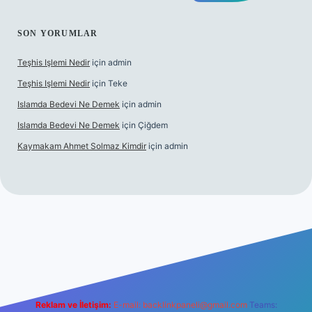
SON YORUMLAR
Teşhis Işlemi Nedir
için
admin
Teşhis Işlemi Nedir
için
Teke
Islamda Bedevi Ne Demek
için
admin
Islamda Bedevi Ne Demek
için
Çiğdem
Kaymakam Ahmet Solmaz Kimdir
için
admin
 güncel giriş
Reklam ve İletişim:
E-mail:
backlinkpaneli@gmail.com
Teams: