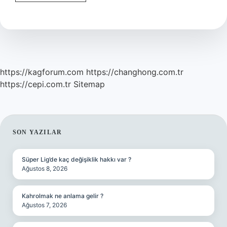
Edilmiş
Ne
Demek
https://kagforum.com
https://changhong.com.tr
https://cepi.com.tr
Sitemap
SIDEBAR
SON YAZILAR
Süper Lig’de kaç değişiklik hakkı var ?
Ağustos 8, 2026
Kahrolmak ne anlama gelir ?
Ağustos 7, 2026