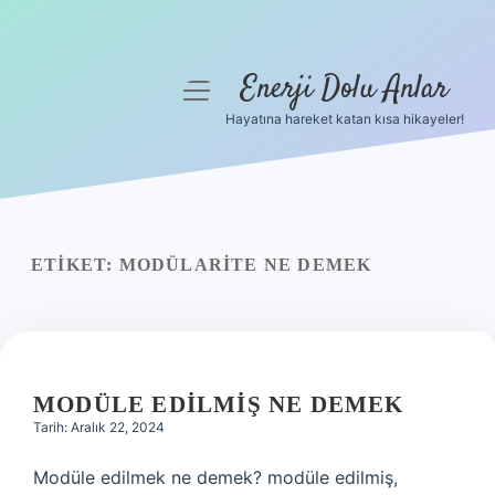
Enerji Dolu Anlar
menüyü
aç
Hayatına hareket katan kısa hikayeler!
Anasayfa
Gizlilik Politikası
Yasal Uyarı
ETIKET:
MODÜLARITE NE DEMEK
Hakkımızda
MODÜLE EDILMIŞ NE DEMEK
Tarih: Aralık 22, 2024
Modüle edilmek ne demek? modüle edilmiş,