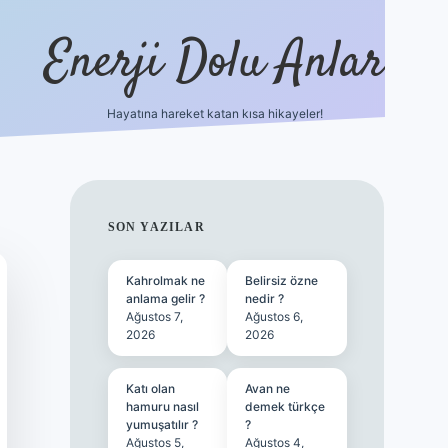
Enerji Dolu Anlar
Hayatına hareket katan kısa hikayeler!
betexper güncel gir
SIDEBAR
SON YAZILAR
Kahrolmak ne
Belirsiz özne
anlama gelir ?
nedir ?
Ağustos 7,
Ağustos 6,
2026
2026
Katı olan
Avan ne
hamuru nasıl
demek türkçe
yumuşatılır ?
?
Ağustos 5,
Ağustos 4,