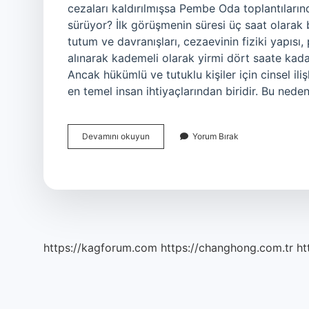
cezaları kaldırılmışsa Pembe Oda toplantıları
sürüyor? İlk görüşmenin süresi üç saat olarak 
tutum ve davranışları, cezaevinin fiziki yapısı
alınarak kademeli olarak yirmi dört saate kadar 
Ancak hükümlü ve tutuklu kişiler için cinsel ili
en temel insan ihtiyaçlarından biridir. Bu ned
Pembe
Devamını okuyun
Yorum Bırak
Oda
Ne
Demek
https://kagforum.com
https://changhong.com.tr
ht