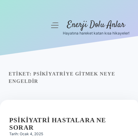
Enerji Dolu Anlar
menüyü
aç
Hayatına hareket katan kısa hikayeler!
Anasayfa
Gizlilik Politikası
Yasal Uyarı
ETIKET:
PSIKIYATRIYE GITMEK NEYE
ENGELDIR
Hakkımızda
PSIKIYATRI HASTALARA NE
SORAR
Tarih: Ocak 4, 2025