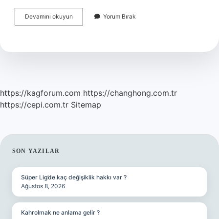
Psikiyatri
Devamını okuyun
Yorum Bırak
Hastalara
Ne
Sorar
https://kagforum.com
https://changhong.com.tr
https://cepi.com.tr
Sitemap
SIDEBAR
SON YAZILAR
Süper Lig’de kaç değişiklik hakkı var ?
Ağustos 8, 2026
Kahrolmak ne anlama gelir ?