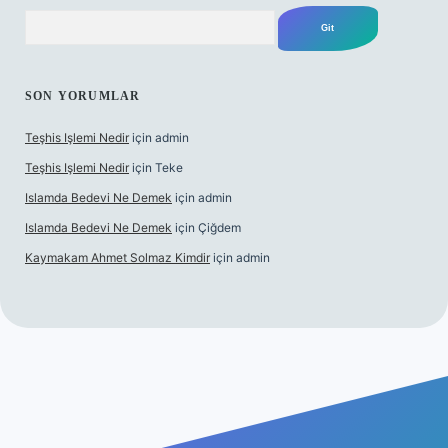
Arama
SON YORUMLAR
Teşhis Işlemi Nedir
için
admin
Teşhis Işlemi Nedir
için
Teke
Islamda Bedevi Ne Demek
için
admin
Islamda Bedevi Ne Demek
için
Çiğdem
Kaymakam Ahmet Solmaz Kimdir
için
admin
ncel giriş