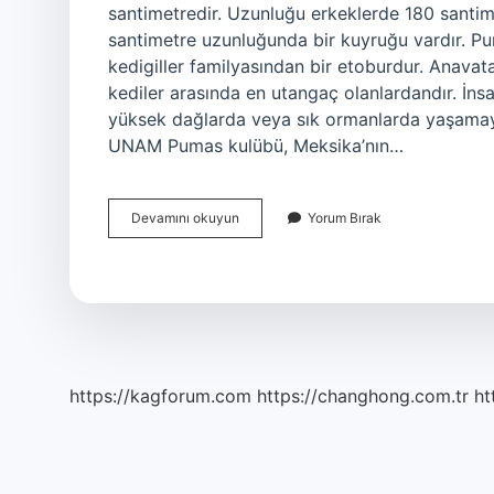
santimetredir. Uzunluğu erkeklerde 180 santime
santimetre uzunluğunda bir kuyruğu vardır. Pu
kedigiller familyasından bir etoburdur. Anav
kediler arasında en utangaç olanlardandır. İn
yüksek dağlarda veya sık ormanlarda yaşamay
UNAM Pumas kulübü, Meksika’nın…
Puma
Devamını okuyun
Yorum Bırak
Ne
https://kagforum.com
https://changhong.com.tr
ht