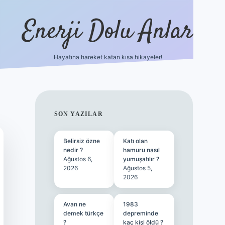
Enerji Dolu Anlar
Hayatına hareket katan kısa hikayeler!
betexper güncel gi
SIDEBAR
SON YAZILAR
Belirsiz özne
Katı olan
nedir ?
hamuru nasıl
Ağustos 6,
yumuşatılır ?
2026
Ağustos 5,
2026
Avan ne
1983
demek türkçe
depreminde
?
kaç kişi öldü ?