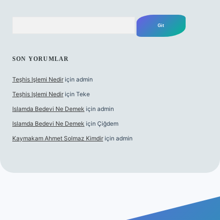
Arama
SON YORUMLAR
Teşhis Işlemi Nedir
için
admin
Teşhis Işlemi Nedir
için
Teke
Islamda Bedevi Ne Demek
için
admin
Islamda Bedevi Ne Demek
için
Çiğdem
Kaymakam Ahmet Solmaz Kimdir
için
admin
üncel giriş