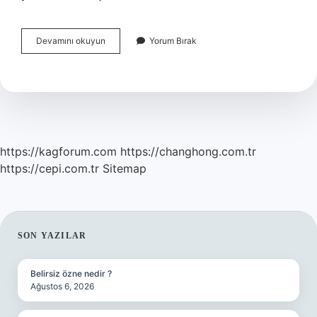
Rüyada
Devamını okuyun
Yorum Bırak
Arkadaşının
Bıçaklandığını
Görmek
Ne
Anlama
Gelir
https://kagforum.com
https://changhong.com.tr
https://cepi.com.tr
Sitemap
SIDEBAR
SON YAZILAR
Belirsiz özne nedir ?
Ağustos 6, 2026