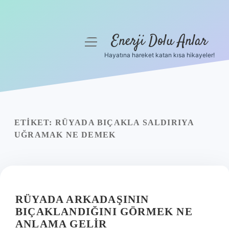
Enerji Dolu Anlar
menüyü
aç
Hayatına hareket katan kısa hikayeler!
Anasayfa
Gizlilik Politikası
Yasal Uyarı
ETIKET:
RÜYADA BIÇAKLA SALDIRIYA
UĞRAMAK NE DEMEK
Hakkımızda
RÜYADA ARKADAŞININ
BIÇAKLANDIĞINI GÖRMEK NE
ANLAMA GELIR