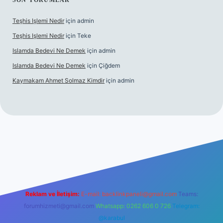
SON YORUMLAR
Teşhis Işlemi Nedir
için
admin
Teşhis Işlemi Nedir
için
Teke
Islamda Bedevi Ne Demek
için
admin
Islamda Bedevi Ne Demek
için
Çiğdem
Kaymakam Ahmet Solmaz Kimdir
için
admin
güncel giriş
Reklam ve İletişim:
E-mail:
backlinkpaneli@gmail.com
Teams:
forumhizmeti@gmail.com
Whatsapp: 0262 606 0 726
Telegram:
@karabul