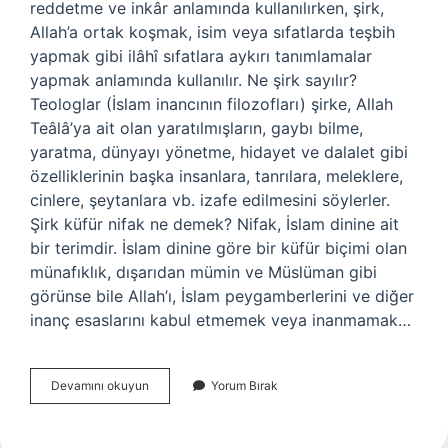
reddetme ve inkâr anlamında kullanılırken, şirk,
Allah’a ortak koşmak, isim veya sıfatlarda teşbih
yapmak gibi ilâhî sıfatlara aykırı tanımlamalar
yapmak anlamında kullanılır. Ne şirk sayılır?
Teologlar (İslam inancının filozofları) şirke, Allah
Teâlâ’ya ait olan yaratılmışların, gaybı bilme,
yaratma, dünyayı yönetme, hidayet ve dalalet gibi
özelliklerinin başka insanlara, tanrılara, meleklere,
cinlere, şeytanlara vb. izafe edilmesini söylerler.
Şirk küfür nifak ne demek? Nifak, İslam dinine ait
bir terimdir. İslam dinine göre bir küfür biçimi olan
münafıklık, dışarıdan mümin ve Müslüman gibi
görünse bile Allah’ı, İslam peygamberlerini ve diğer
inanç esaslarını kabul etmemek veya inanmamak…
Her
Devamını okuyun
Yorum Bırak
Küfür
Şirk
Midir