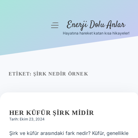
Enerji Dolu Anlar
menüyü
aç
Hayatına hareket katan kısa hikayeler!
Anasayfa
Gizlilik Politikası
Yasal Uyarı
ETIKET:
ŞIRK NEDIR ÖRNEK
Hakkımızda
HER KÜFÜR ŞIRK MIDIR
Tarih: Ekim 23, 2024
Şirk ve küfür arasındaki fark nedir? Küfür, genellikle