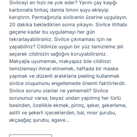
Sivilceyi en hızlı ne yok eder? Yarım çay kaşığı
karbonata birkaç damla limon suyu ekleyip
karıştırın. Parmağınızla sivilcenin üzerine uygulayın.
20 dakika bekledikten sonra yıkayın. Sivilce iltihabı
geçene kadar bu uygulamayı her gün
tekrarlayabilirsiniz. Sivilce çıkmaması için ne
yapabiliriz? Cildinize uygun bir yüz temizleme jeli
seçerek cildinizin sağlığını koruyabilirsiniz.
Makyajla uyumamak, makyajsız bile cildinizi
temizlemeyi ihmal etmemek, haftada bir maske
yapmak ve düzenli aralıklarla peeling kullanmak
sivilce oluşumunu engellemede önemli faktörlerdir.
Sivilce sorunu olanlar ne yememeli? Sivilce
sorununuz varsa; beyaz undan yapılmış her türlü
besinden, özellikle ekmek, pirinç, şeker, şekerleme,
asitli ve şekerli içeceklerden, bal, mısır şurubu,
akçaağaç şurubu, agave…