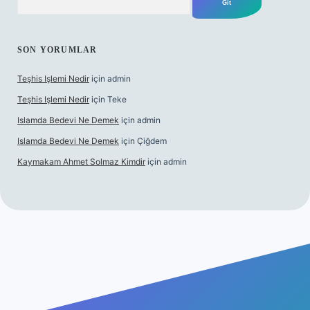
SON YORUMLAR
Teşhis Işlemi Nedir
için
admin
Teşhis Işlemi Nedir
için
Teke
Islamda Bedevi Ne Demek
için
admin
Islamda Bedevi Ne Demek
için
Çiğdem
Kaymakam Ahmet Solmaz Kimdir
için
admin
üncel giriş