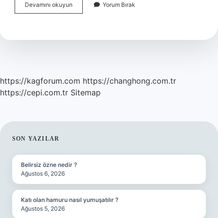
Sivilcenin
Devamını okuyun
Yorum Bırak
Düşmanı
Nedir
https://kagforum.com
https://changhong.com.tr
https://cepi.com.tr
Sitemap
SIDEBAR
SON YAZILAR
Belirsiz özne nedir ?
Ağustos 6, 2026
Katı olan hamuru nasıl yumuşatılır ?
Ağustos 5, 2026