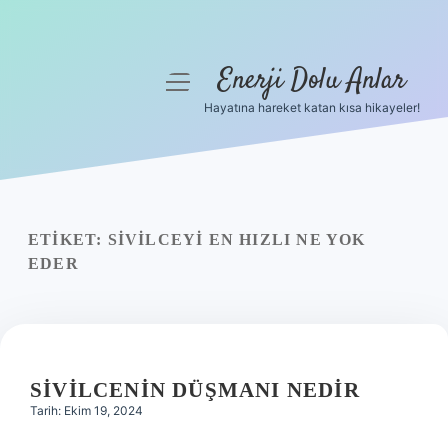
Enerji Dolu Anlar
menüyü
aç
Hayatına hareket katan kısa hikayeler!
Anasayfa
Gizlilik Politikası
Yasal Uyarı
ETIKET:
SIVILCEYI EN HIZLI NE YOK
EDER
Hakkımızda
SIVILCENIN DÜŞMANI NEDIR
Tarih: Ekim 19, 2024