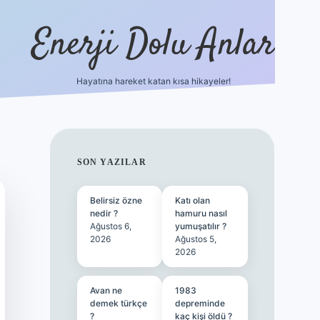
Enerji Dolu Anlar
Hayatına hareket katan kısa hikayeler!
betexper güncel gi
SIDEBAR
SON YAZILAR
Belirsiz özne
Katı olan
nedir ?
hamuru nasıl
Ağustos 6,
yumuşatılır ?
2026
Ağustos 5,
2026
Avan ne
1983
demek türkçe
depreminde
?
kaç kişi öldü ?