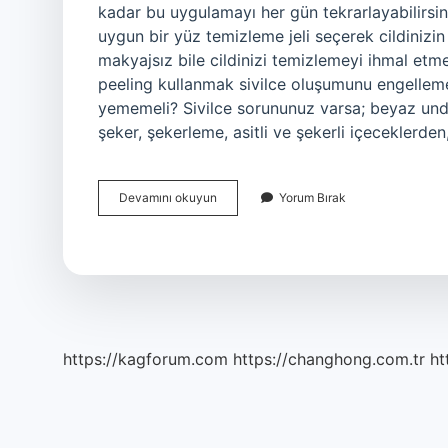
kadar bu uygulamayı her gün tekrarlayabilirsini
uygun bir yüz temizleme jeli seçerek cildinizin
makyajsız bile cildinizi temizlemeyi ihmal et
peeling kullanmak sivilce oluşumunu engellemed
yememeli? Sivilce sorununuz varsa; beyaz undan
şeker, şekerleme, asitli ve şekerli içeceklerd
Sivilcenin
Devamını okuyun
Yorum Bırak
Düşmanı
Nedir
https://kagforum.com
https://changhong.com.tr
ht