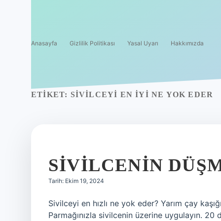
Anasayfa
Gizlilik Politikası
Yasal Uyarı
Hakkımızda
ETIKET:
SIVILCEYI EN IYI NE YOK EDER
SIVILCENIN DÜŞ
Tarih: Ekim 19, 2024
Sivilceyi en hızlı ne yok eder? Yarım çay kaşığ
Parmağınızla sivilcenin üzerine uygulayın. 20 d