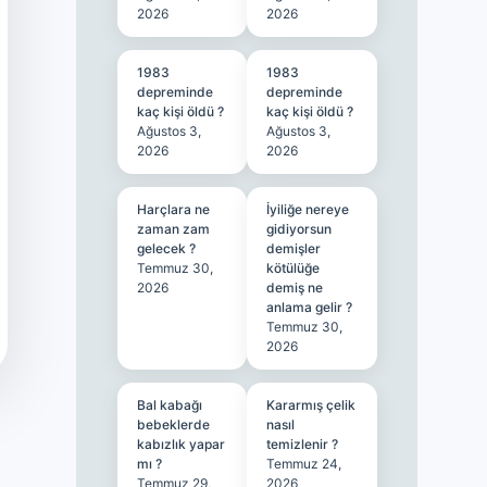
2026
2026
1983
1983
depreminde
depreminde
kaç kişi öldü ?
kaç kişi öldü ?
Ağustos 3,
Ağustos 3,
2026
2026
Harçlara ne
İyiliğe nereye
zaman zam
gidiyorsun
gelecek ?
demişler
Temmuz 30,
kötülüğe
2026
demiş ne
anlama gelir ?
Temmuz 30,
2026
Bal kabağı
Kararmış çelik
bebeklerde
nasıl
kabızlık yapar
temizlenir ?
mı ?
Temmuz 24,
Temmuz 29,
2026