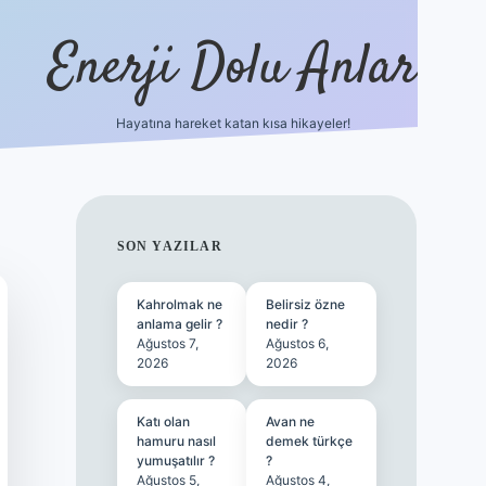
Enerji Dolu Anlar
Hayatına hareket katan kısa hikayeler!
betexper güncel gi
SIDEBAR
SON YAZILAR
Kahrolmak ne
Belirsiz özne
anlama gelir ?
nedir ?
Ağustos 7,
Ağustos 6,
2026
2026
Katı olan
Avan ne
hamuru nasıl
demek türkçe
yumuşatılır ?
?
Ağustos 5,
Ağustos 4,