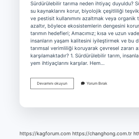
Sürdürülebilir tarıma neden ihtiyaç duyuldu? Sü
su kaynaklarını korur, biyolojik çeşitliliği teş
ve pestisit kullanımını azaltmak veya organik t
azaltır, böylece ekosistemlerin dengesini korur
tarımın hedefleri; Amacımız; kısa ve uzun vade
insanların yaşam kalitesini iyileştirmek ve bu
tarımsal verimliliği koruyarak çevresel zararı az
karşılamaktadır? 1. Sürdürülebilir tarım, insanla
yem ihtiyaçlarını karşılar. Hem…
1
Devamını okuyun
Yorum Bırak
Insanlar
Neden
Sürdürülebilir
Tarım
A
Ihtiyaç
Duymaktadırlar
https://kagforum.com
https://changhong.com.tr
ht