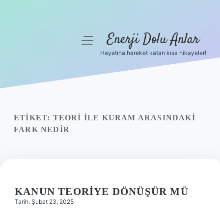
Enerji Dolu Anlar
menüyü
aç
Hayatına hareket katan kısa hikayeler!
Anasayfa
Gizlilik Politikası
Yasal Uyarı
ETIKET:
TEORI ILE KURAM ARASINDAKI
FARK NEDIR
Hakkımızda
KANUN TEORIYE DÖNÜŞÜR MÜ
Tarih: Şubat 23, 2025