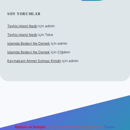
SON YORUMLAR
Teşhis Işlemi Nedir
için
admin
Teşhis Işlemi Nedir
için
Teke
Islamda Bedevi Ne Demek
için
admin
Islamda Bedevi Ne Demek
için
Çiğdem
Kaymakam Ahmet Solmaz Kimdir
için
admin
güncel giriş
Reklam ve İletişim:
E-mail:
backlinkpaneli@gmail.com
Teams: