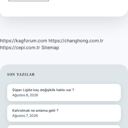
Teoriye
Dönüşür
Mü
https://kagforum.com
https://changhong.com.tr
https://cepi.com.tr
Sitemap
SIDEBAR
SON YAZILAR
Süper Lig’de kaç değişiklik hakkı var ?
Ağustos 8, 2026
Kahrolmak ne anlama gelir ?
Ağustos 7, 2026