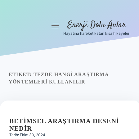
Enerji Dolu Anlar
menüyü
aç
Hayatına hareket katan kısa hikayeler!
Anasayfa
Gizlilik Politikası
Yasal Uyarı
ETIKET:
TEZDE HANGI ARAŞTIRMA
YÖNTEMLERI KULLANILIR
Hakkımızda
BETIMSEL ARAŞTIRMA DESENI
NEDIR
Tarih: Ekim 30, 2024