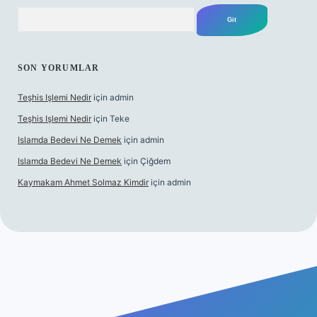
Arama
SON YORUMLAR
Teşhis Işlemi Nedir
için
admin
Teşhis Işlemi Nedir
için
Teke
Islamda Bedevi Ne Demek
için
admin
Islamda Bedevi Ne Demek
için
Çiğdem
Kaymakam Ahmet Solmaz Kimdir
için
admin
üncel giriş