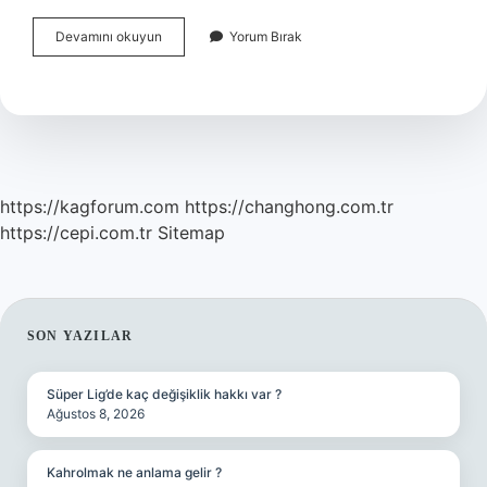
Betimsel
Devamını okuyun
Yorum Bırak
Araştırma
Deseni
Nedir
https://kagforum.com
https://changhong.com.tr
https://cepi.com.tr
Sitemap
SIDEBAR
SON YAZILAR
Süper Lig’de kaç değişiklik hakkı var ?
Ağustos 8, 2026
Kahrolmak ne anlama gelir ?