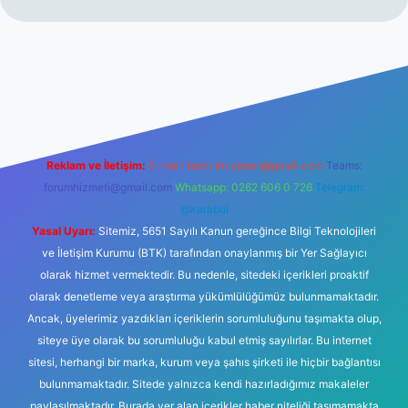
güncel giriş
Reklam ve İletişim:
E-mail:
backlinkpaneli@gmail.com
Teams:
forumhizmeti@gmail.com
Whatsapp: 0262 606 0 726
Telegram:
@karabul
Yasal Uyarı:
Sitemiz, 5651 Sayılı Kanun gereğince Bilgi Teknolojileri
ve İletişim Kurumu (BTK) tarafından onaylanmış bir Yer Sağlayıcı
olarak hizmet vermektedir. Bu nedenle, sitedeki içerikleri proaktif
olarak denetleme veya araştırma yükümlülüğümüz bulunmamaktadır.
Ancak, üyelerimiz yazdıkları içeriklerin sorumluluğunu taşımakta olup,
siteye üye olarak bu sorumluluğu kabul etmiş sayılırlar. Bu internet
sitesi, herhangi bir marka, kurum veya şahıs şirketi ile hiçbir bağlantısı
bulunmamaktadır. Sitede yalnızca kendi hazırladığımız makaleler
paylaşılmaktadır. Burada yer alan içerikler haber niteliği taşımamakta