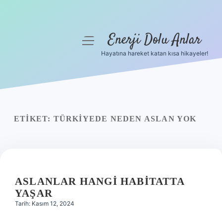
Enerji Dolu Anlar
menüyü
aç
Hayatına hareket katan kısa hikayeler!
Anasayfa
Gizlilik Politikası
Yasal Uyarı
ETIKET:
TÜRKIYEDE NEDEN ASLAN YOK
Hakkımızda
ASLANLAR HANGI HABITATTA
YAŞAR
Tarih: Kasım 12, 2024