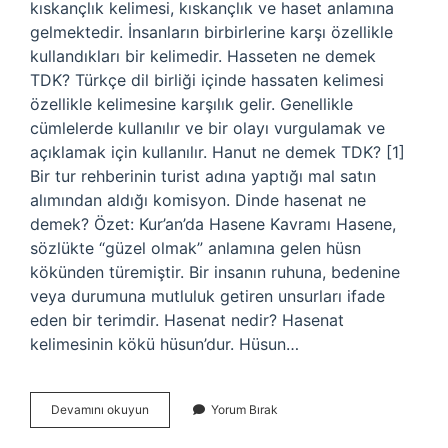
kıskançlık kelimesi, kıskançlık ve haset anlamına
gelmektedir. İnsanların birbirlerine karşı özellikle
kullandıkları bir kelimedir. Hasseten ne demek
TDK? Türkçe dil birliği içinde hassaten kelimesi
özellikle kelimesine karşılık gelir. Genellikle
cümlelerde kullanılır ve bir olayı vurgulamak ve
açıklamak için kullanılır. Hanut ne demek TDK? [1]
Bir tur rehberinin turist adına yaptığı mal satın
alımından aldığı komisyon. Dinde hasenat ne
demek? Özet: Kur’an’da Hasene Kavramı Hasene,
sözlükte “güzel olmak” anlamına gelen hüsn
kökünden türemiştir. Bir insanın ruhuna, bedenine
veya durumuna mutluluk getiren unsurları ifade
eden bir terimdir. Hasenat nedir? Hasenat
kelimesinin kökü hüsun’dur. Hüsun…
Hasenat
Devamını okuyun
Yorum Bırak
Tdk
Ne