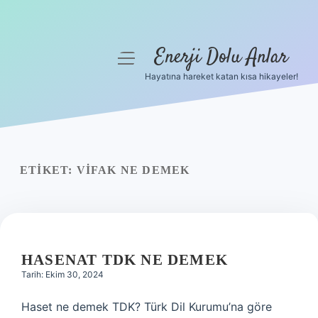
Enerji Dolu Anlar
menüyü
aç
Hayatına hareket katan kısa hikayeler!
Anasayfa
Gizlilik Politikası
Yasal Uyarı
ETIKET:
VIFAK NE DEMEK
Hakkımızda
HASENAT TDK NE DEMEK
Tarih: Ekim 30, 2024
Haset ne demek TDK? Türk Dil Kurumu’na göre