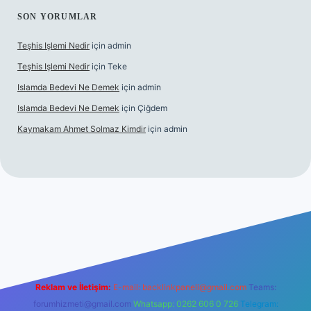
SON YORUMLAR
Teşhis Işlemi Nedir
için
admin
Teşhis Işlemi Nedir
için
Teke
Islamda Bedevi Ne Demek
için
admin
Islamda Bedevi Ne Demek
için
Çiğdem
Kaymakam Ahmet Solmaz Kimdir
için
admin
güncel giriş
Reklam ve İletişim:
E-mail:
backlinkpaneli@gmail.com
Teams:
forumhizmeti@gmail.com
Whatsapp: 0262 606 0 726
Telegram: