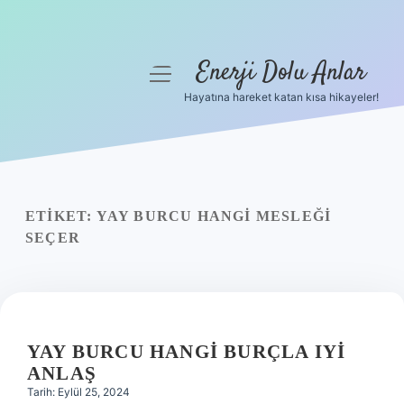
Enerji Dolu Anlar
menüyü
aç
Hayatına hareket katan kısa hikayeler!
Anasayfa
Gizlilik Politikası
Yasal Uyarı
ETIKET:
YAY BURCU HANGI MESLEĞI
SEÇER
Hakkımızda
YAY BURCU HANGI BURÇLA IYI
ANLAŞ
Tarih: Eylül 25, 2024