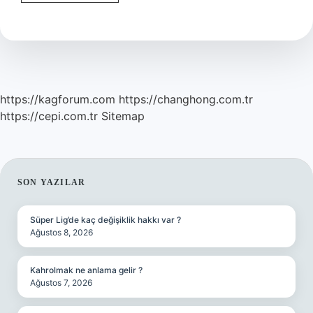
Burcu
Hangi
Burçla
Iyi
Anlaş
https://kagforum.com
https://changhong.com.tr
https://cepi.com.tr
Sitemap
SIDEBAR
SON YAZILAR
Süper Lig’de kaç değişiklik hakkı var ?
Ağustos 8, 2026
Kahrolmak ne anlama gelir ?
Ağustos 7, 2026