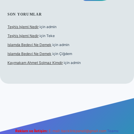
SON YORUMLAR
Teşhis Işlemi Nedir
için
admin
Teşhis Işlemi Nedir
için
Teke
Islamda Bedevi Ne Demek
için
admin
Islamda Bedevi Ne Demek
için
Çiğdem
Kaymakam Ahmet Solmaz Kimdir
için
admin
güncel giriş
Reklam ve İletişim:
E-mail:
backlinkpaneli@gmail.com
Teams: