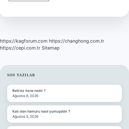
Olmak
Icin
Hangi
Bölüm
https://kagforum.com
https://changhong.com.tr
https://cepi.com.tr
Sitemap
SIDEBAR
SON YAZILAR
Belirsiz özne nedir ?
Ağustos 6, 2026
Katı olan hamuru nasıl yumuşatılır ?
Ağustos 5, 2026