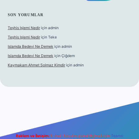
SON YORUMLAR
Teşhis Işlemi Nedir
için
admin
Teşhis Işlemi Nedir
için
Teke
Islamda Bedevi Ne Demek
için
admin
Islamda Bedevi Ne Demek
için
Çiğdem
Kaymakam Ahmet Solmaz Kimdir
için
admin
betexper güncel giriş
Reklam ve İletişim:
E-mail:
backlinkpaneli@gmail.com
Teams: