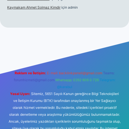
Kaymakam Ahmet Solmaz Kimdir
için
admin
üncel giriş
Reklam ve İletişim:
E-mail:
backlinkpaneli@gmail.com
Teams:
forumhizmeti@gmail.com
Whatsapp: 0262 606 0 726
Telegram:
@karabul
Yasal Uyarı:
Sitemiz, 5651 Sayılı Kanun gereğince Bilgi Teknolojileri
ve İletişim Kurumu (BTK) tarafından onaylanmış bir Yer Sağlayıcı
olarak hizmet vermektedir. Bu nedenle, sitedeki içerikleri proaktif
olarak denetleme veya araştırma yükümlülüğümüz bulunmamaktadır.
Ancak, üyelerimiz yazdıkları içeriklerin sorumluluğunu taşımakta olup,
siteye üye olarak bu sorumluluğu kabul etmiş sayılırlar. Bu internet