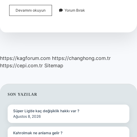
Hangi
Devamını okuyun
Yorum Bırak
Banka
Işlem
Ücreti
Almıyor
https://kagforum.com
https://changhong.com.tr
https://cepi.com.tr
Sitemap
SIDEBAR
SON YAZILAR
Süper Lig’de kaç değişiklik hakkı var ?
Ağustos 8, 2026
Kahrolmak ne anlama gelir ?