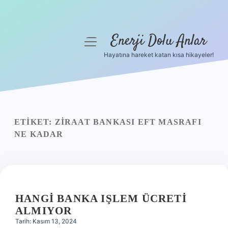
Enerji Dolu Anlar
menüyü
aç
Hayatına hareket katan kısa hikayeler!
Anasayfa
Gizlilik Politikası
Yasal Uyarı
ETIKET:
ZIRAAT BANKASI EFT MASRAFI
NE KADAR
Hakkımızda
HANGI BANKA IŞLEM ÜCRETI
ALMIYOR
Tarih: Kasım 13, 2024