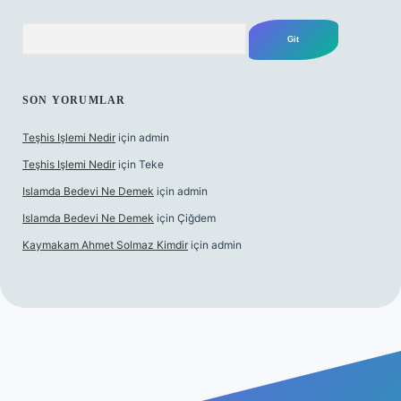
Arama
SON YORUMLAR
Teşhis Işlemi Nedir
için
admin
Teşhis Işlemi Nedir
için
Teke
Islamda Bedevi Ne Demek
için
admin
Islamda Bedevi Ne Demek
için
Çiğdem
Kaymakam Ahmet Solmaz Kimdir
için
admin
er güncel giriş