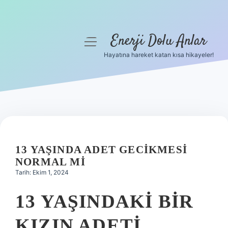
Enerji Dolu Anlar
menüyü
aç
Hayatına hareket katan kısa hikayeler!
Anasayfa
Gizlilik Politikası
Yasal Uyarı
Hakkımızda
13 YAŞINDA ADET GECIKMESI
NORMAL MI
Tarih: Ekim 1, 2024
13 YAŞINDAKI BIR
KIZIN ADETI