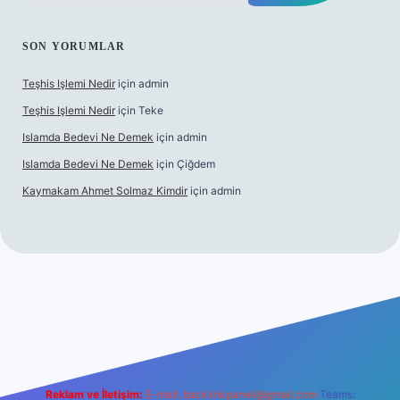
SON YORUMLAR
Teşhis Işlemi Nedir
için
admin
Teşhis Işlemi Nedir
için
Teke
Islamda Bedevi Ne Demek
için
admin
Islamda Bedevi Ne Demek
için
Çiğdem
Kaymakam Ahmet Solmaz Kimdir
için
admin
xper güncel giriş
Reklam ve İletişim:
E-mail:
backlinkpaneli@gmail.com
Teams: