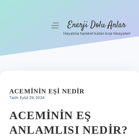
Enerji Dolu Anlar
menüyü
aç
Hayatına hareket katan kısa hikayeler!
Anasayfa
Gizlilik Politikası
Yasal Uyarı
Hakkımızda
ACEMININ EŞI NEDIR
Tarih: Eylül 29, 2024
ACEMININ EŞ
ANLAMLISI NEDIR?