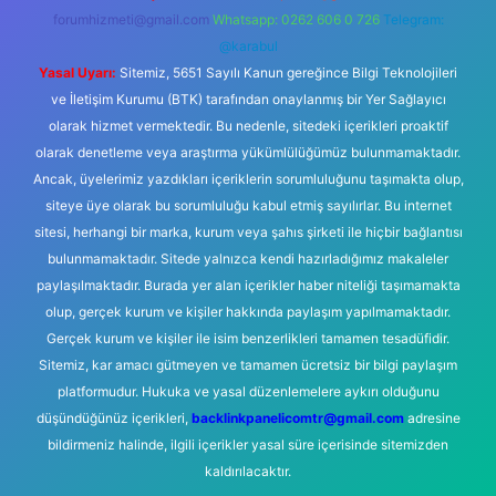
forumhizmeti@gmail.com
Whatsapp: 0262 606 0 726
Telegram:
@karabul
Yasal Uyarı:
Sitemiz, 5651 Sayılı Kanun gereğince Bilgi Teknolojileri
ve İletişim Kurumu (BTK) tarafından onaylanmış bir Yer Sağlayıcı
olarak hizmet vermektedir. Bu nedenle, sitedeki içerikleri proaktif
olarak denetleme veya araştırma yükümlülüğümüz bulunmamaktadır.
Ancak, üyelerimiz yazdıkları içeriklerin sorumluluğunu taşımakta olup,
siteye üye olarak bu sorumluluğu kabul etmiş sayılırlar. Bu internet
sitesi, herhangi bir marka, kurum veya şahıs şirketi ile hiçbir bağlantısı
bulunmamaktadır. Sitede yalnızca kendi hazırladığımız makaleler
paylaşılmaktadır. Burada yer alan içerikler haber niteliği taşımamakta
olup, gerçek kurum ve kişiler hakkında paylaşım yapılmamaktadır.
Gerçek kurum ve kişiler ile isim benzerlikleri tamamen tesadüfidir.
Sitemiz, kar amacı gütmeyen ve tamamen ücretsiz bir bilgi paylaşım
platformudur. Hukuka ve yasal düzenlemelere aykırı olduğunu
düşündüğünüz içerikleri,
backlinkpanelicomtr@gmail.com
adresine
bildirmeniz halinde, ilgili içerikler yasal süre içerisinde sitemizden
kaldırılacaktır.