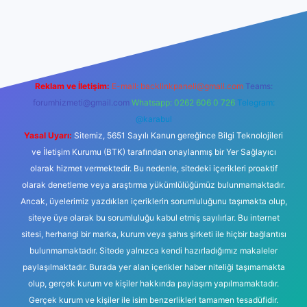
betexper güncel giriş
Reklam ve İletişim:
E-mail:
backlinkpaneli@gmail.com
Teams:
forumhizmeti@gmail.com
Whatsapp: 0262 606 0 726
Telegram:
@karabul
Yasal Uyarı:
Sitemiz, 5651 Sayılı Kanun gereğince Bilgi Teknolojileri
ve İletişim Kurumu (BTK) tarafından onaylanmış bir Yer Sağlayıcı
olarak hizmet vermektedir. Bu nedenle, sitedeki içerikleri proaktif
olarak denetleme veya araştırma yükümlülüğümüz bulunmamaktadır.
Ancak, üyelerimiz yazdıkları içeriklerin sorumluluğunu taşımakta olup,
siteye üye olarak bu sorumluluğu kabul etmiş sayılırlar. Bu internet
sitesi, herhangi bir marka, kurum veya şahıs şirketi ile hiçbir bağlantısı
bulunmamaktadır. Sitede yalnızca kendi hazırladığımız makaleler
paylaşılmaktadır. Burada yer alan içerikler haber niteliği taşımamakta
olup, gerçek kurum ve kişiler hakkında paylaşım yapılmamaktadır.
Gerçek kurum ve kişiler ile isim benzerlikleri tamamen tesadüfidir.