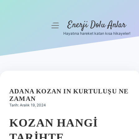
Enerji Dolu Anlar
menüyü
aç
Hayatına hareket katan kısa hikayeler!
Anasayfa
Gizlilik Politikası
Yasal Uyarı
Hakkımızda
ADANA KOZAN IN KURTULUŞU NE
ZAMAN
Tarih: Aralık 19, 2024
KOZAN HANGI
TARIHTE