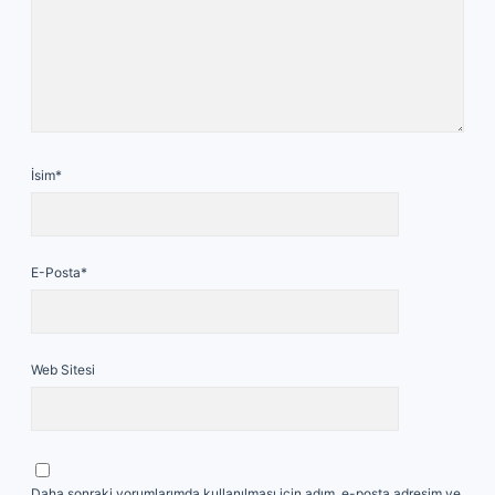
İsim*
E-Posta*
Web Sitesi
Daha sonraki yorumlarımda kullanılması için adım, e-posta adresim ve