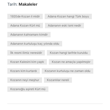
Tarih:
Makaleler
1920de Kozan il midir
Adana Kozan hangi Türk boyu
Adana Kozan Kürt mü
Adananın eski ismi nedir
Adananın kahramanı kimdir
Adananın kurtuluşu kaç yılında oldu
İlk resmi ilimiz neresidir
Kozan hangi tarihte kuruldu
Kozan Kalesini kim yaptı
Kozan ne amaçla yapılmıştır
Kozanı kim kurtardı
Kozanın kurtuluşu ne zaman oldu
Kozanın neyi meşhur
Kozanlılar nereli
Kozanoğlu aşireti Kürt mü