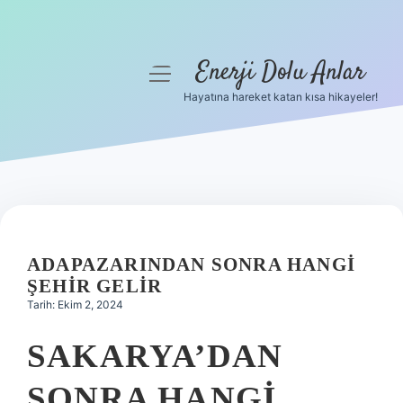
Enerji Dolu Anlar
menüyü
aç
Hayatına hareket katan kısa hikayeler!
Anasayfa
Gizlilik Politikası
Yasal Uyarı
Hakkımızda
ADAPAZARINDAN SONRA HANGI
ŞEHIR GELIR
Tarih: Ekim 2, 2024
SAKARYA’DAN
SONRA HANGI