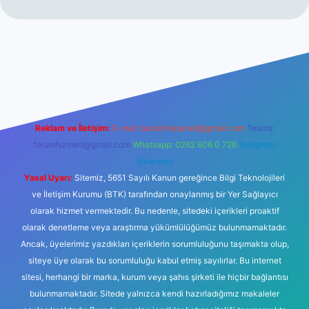
 giriş
Reklam ve İletişim:
E-mail:
backlinkpaneli@gmail.com
Teams:
forumhizmeti@gmail.com
Whatsapp: 0262 606 0 726
Telegram:
@karabul
Yasal Uyarı:
Sitemiz, 5651 Sayılı Kanun gereğince Bilgi Teknolojileri
ve İletişim Kurumu (BTK) tarafından onaylanmış bir Yer Sağlayıcı
olarak hizmet vermektedir. Bu nedenle, sitedeki içerikleri proaktif
olarak denetleme veya araştırma yükümlülüğümüz bulunmamaktadır.
Ancak, üyelerimiz yazdıkları içeriklerin sorumluluğunu taşımakta olup,
siteye üye olarak bu sorumluluğu kabul etmiş sayılırlar. Bu internet
sitesi, herhangi bir marka, kurum veya şahıs şirketi ile hiçbir bağlantısı
bulunmamaktadır. Sitede yalnızca kendi hazırladığımız makaleler