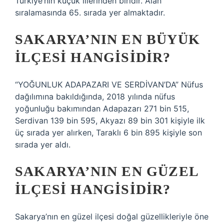
Türkiye’nin küçük illerinden biridir. Alan
sıralamasında 65. sırada yer almaktadır.
SAKARYA’NIN EN BÜYÜK
ILÇESI HANGISIDIR?
“YOĞUNLUK ADAPAZARI VE SERDİVAN’DA” Nüfus
dağılımına bakıldığında, 2018 yılında nüfus
yoğunluğu bakımından Adapazarı 271 bin 515,
Serdivan 139 bin 595, Akyazı 89 bin 301 kişiyle ilk
üç sırada yer alırken, Taraklı 6 bin 895 kişiyle son
sırada yer aldı.
SAKARYA’NIN EN GÜZEL
ILÇESI HANGISIDIR?
Sakarya’nın en güzel ilçesi doğal güzellikleriyle öne