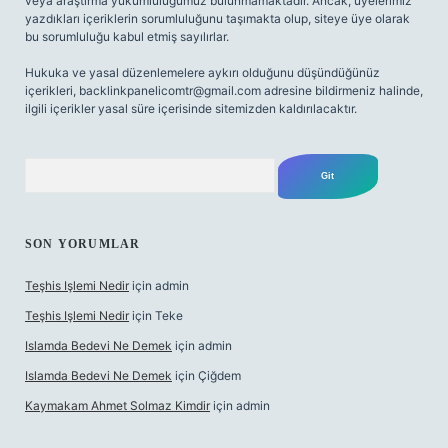
veya araştırma yükümlülüğümüz bulunmamaktadır. Ancak, üyelerimiz
yazdıkları içeriklerin sorumluluğunu taşımakta olup, siteye üye olarak
bu sorumluluğu kabul etmiş sayılırlar.
Hukuka ve yasal düzenlemelere aykırı olduğunu düşündüğünüz
içerikleri,
backlinkpanelicomtr@gmail.com
adresine bildirmeniz halinde,
ilgili içerikler yasal süre içerisinde sitemizden kaldırılacaktır.
Arama
SON YORUMLAR
Teşhis Işlemi Nedir
için
admin
Teşhis Işlemi Nedir
için
Teke
Islamda Bedevi Ne Demek
için
admin
Islamda Bedevi Ne Demek
için
Çiğdem
Kaymakam Ahmet Solmaz Kimdir
için
admin