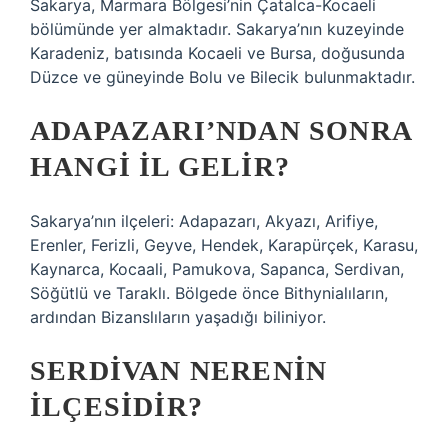
Sakarya, Marmara Bölgesi’nin Çatalca-Kocaeli
bölümünde yer almaktadır. Sakarya’nın kuzeyinde
Karadeniz, batısında Kocaeli ve Bursa, doğusunda
Düzce ve güneyinde Bolu ve Bilecik bulunmaktadır.
ADAPAZARI’NDAN SONRA
HANGI IL GELIR?
Sakarya’nın ilçeleri: Adapazarı, Akyazı, Arifiye,
Erenler, Ferizli, Geyve, Hendek, Karapürçek, Karasu,
Kaynarca, Kocaali, Pamukova, Sapanca, Serdivan,
Söğütlü ve Taraklı. Bölgede önce Bithynialıların,
ardından Bizanslıların yaşadığı biliniyor.
SERDIVAN NERENIN
ILÇESIDIR?