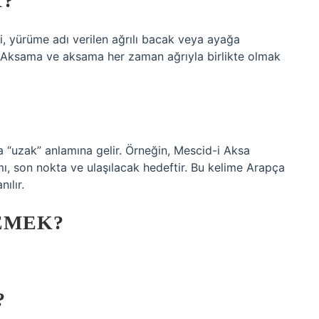
K?
i, yürüme adı verilen ağrılı bacak veya ayağa
r. Aksama ve aksama her zaman ağrıyla birlikte olmak
nda “uzak” anlamına gelir. Örneğin, Mescid-i Aksa
mı, son nokta ve ulaşılacak hedeftir. Bu kelime Arapça
ılır.
EMEK?
?