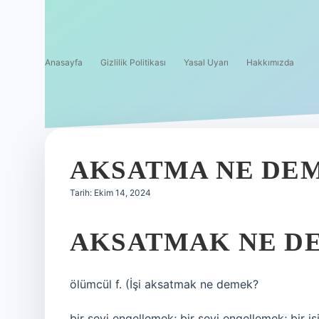
Anasayfa
Gizlilik Politikası
Yasal Uyarı
Hakkımızda
AKSATMA NE DE
Tarih: Ekim 14, 2024
AKSATMAK NE D
ölümcül f. (
İşi aksatmak ne demek?
bir şeyi engellemek; bir şeyi engellemek; bir iş