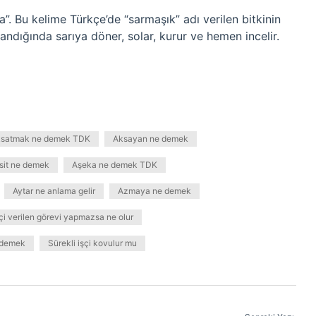
”. Bu kelime Türkçe’de “sarmaşık” adı verilen bitkinin
landığında sarıya döner, solar, kurur ve hemen incelir.
satmak ne demek TDK
Aksayan ne demek
sit ne demek
Aşeka ne demek TDK
Aytar ne anlama gelir
Azmaya ne demek
şçi verilen görevi yapmazsa ne olur
 demek
Sürekli işçi kovulur mu