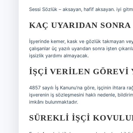
Sessi Sözlük – aksayan, hafif aksayan. iyi gitm
KAÇ UYARIDAN SONRA 
İşyerinde kemer, kask ve gözlük takmayan veya
çalışanlar üç yazılı uyarıdan sonra işten çıkarı
işsizlik yardımı almayacak.
İŞÇI VERILEN GÖREVI
4857 sayılı İş Kanunu’na göre, işçinin ihtara 
işverenin iş sözleşmesini haklı nedenle, bildi
imkânı bulunmaktadır.
SÜREKLI IŞÇI KOVULU