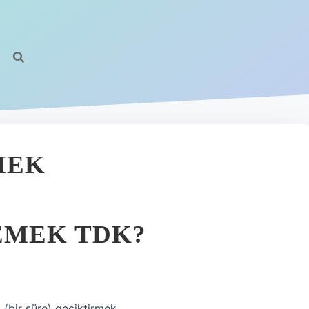
MEK
EMEK TDK?
i (bir süre) geciktirmek.