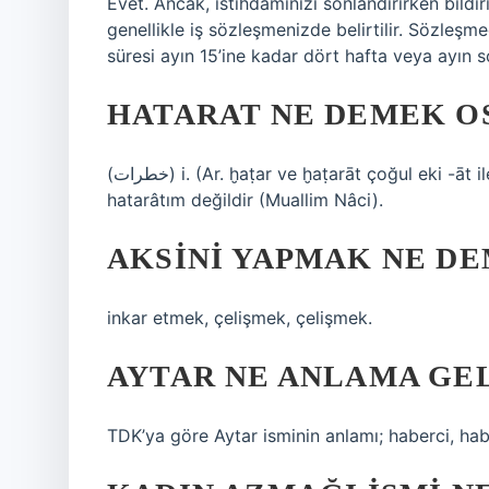
Evet. Ancak, istihdamınızı sonlandırırken bildir
genellikle iş sözleşmenizde belirtilir. Sözleşmed
süresi ayın 15’ine kadar dört hafta veya ayın 
HATARAT NE DEMEK O
(ﺧﻄﺮﺍﺕ) i. (Ar. ḫaṭar ve ḫaṭarāt çoğul eki -āt ile) [Türkçeden türemiştir] Tehlikeler: Kays, makıys
hatarâtım değildir (Muallim Nâci).
AKSINI YAPMAK NE D
inkar etmek, çelişmek, çelişmek.
AYTAR NE ANLAMA GE
TDK’ya göre Aytar isminin anlamı; haberci, hab