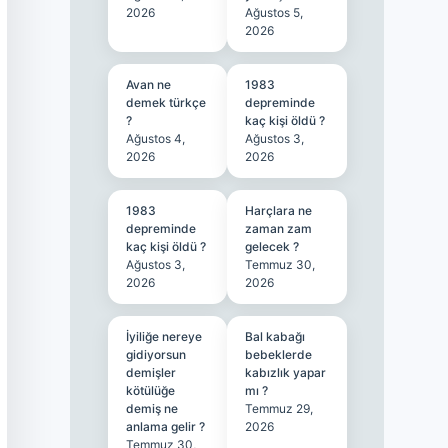
2026
Ağustos 5,
2026
Avan ne
1983
demek türkçe
depreminde
?
kaç kişi öldü ?
Ağustos 4,
Ağustos 3,
2026
2026
1983
Harçlara ne
depreminde
zaman zam
kaç kişi öldü ?
gelecek ?
Ağustos 3,
Temmuz 30,
2026
2026
İyiliğe nereye
Bal kabağı
gidiyorsun
bebeklerde
demişler
kabızlık yapar
kötülüğe
mı ?
demiş ne
Temmuz 29,
anlama gelir ?
2026
Temmuz 30,