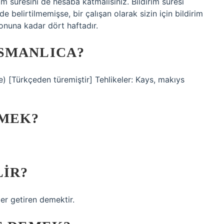
im süresini de hesaba katmalısınız. Bildirim süresi
e belirtilmemişse, bir çalışan olarak sizin için bildirim
sonuna kadar dört haftadır.
SMANLICA?
EMEK?
LIR?
er getiren demektir.