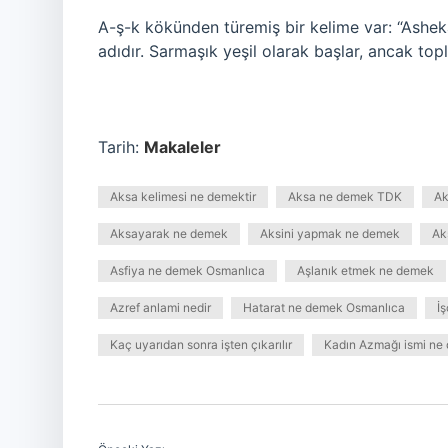
A-ş-k kökünden türemiş bir kelime var: “Asheka
adıdır. Sarmaşık yeşil olarak başlar, ancak top
Tarih:
Makaleler
Aksa kelimesi ne demektir
Aksa ne demek TDK
Ak
Aksayarak ne demek
Aksini yapmak ne demek
Ak
Asfiya ne demek Osmanlıca
Aşlanık etmek ne demek
Azref anlami nedir
Hatarat ne demek Osmanlıca
İ
Kaç uyarıdan sonra işten çıkarılır
Kadın Azmağı ismi ne