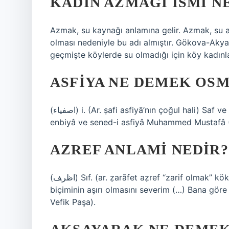
KADIN AZMAĞI ISMI N
Azmak, su kaynağı anlamına gelir. Azmak, su ak
olması nedeniyle bu adı almıştır. Gökova-Akya
geçmişte köylerde su olmadığı için köy kadınlar
ASFIYA NE DEMEK OS
(ﺍﺻﻔﻴﺎﺀ) i. (Ar. ṣafі asfiyā’nın çoğul hali) Saf ve temiz, samimi, her türlü kötülükten uzak, kutsal: Fahr-i
enbiyâ ve sened-i asfiyâ Muhammed Mustafâ (
AZREF ANLAMI NEDIR?
(ﺍﻇﺮﻒ) Sıf. (ar. ẓarāfet aẓref “zarif olmak” kökünden) Çok (daha, en, çok) zarif: Ah, aslında övgü
biçiminin aşırı olmasını severim (…) Bana göre
Vefik Paşa).