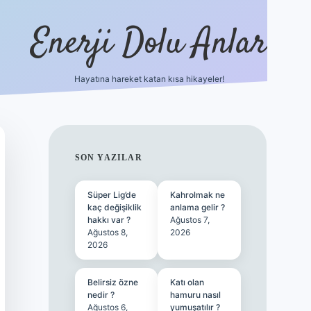
Enerji Dolu Anlar
Hayatına hareket katan kısa hikayeler!
betexper güncel giriş
SIDEBAR
SON YAZILAR
Süper Lig’de
Kahrolmak ne
kaç değişiklik
anlama gelir ?
hakkı var ?
Ağustos 7,
Ağustos 8,
2026
2026
Belirsiz özne
Katı olan
nedir ?
hamuru nasıl
Ağustos 6,
yumuşatılır ?