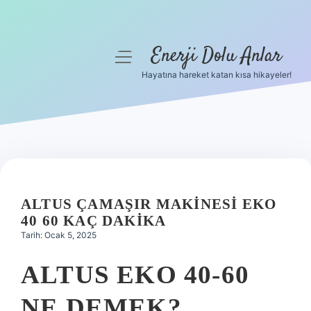
Enerji Dolu Anlar
menüyü
aç
Hayatına hareket katan kısa hikayeler!
Anasayfa
Gizlilik Politikası
Yasal Uyarı
Hakkımızda
ALTUS ÇAMAŞIR MAKINESI EKO
40 60 KAÇ DAKIKA
Tarih: Ocak 5, 2025
ALTUS EKO 40-60
NE DEMEK?