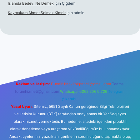
Islamda Bedevi Ne Demek
için
Çiğdem
Kaymakam Ahmet Solmaz Kimdir
için
admin
etexper güncel giriş
Reklam ve İletişim:
E-mail:
backlinkpaneli@gmail.com
Teams:
forumhizmeti@gmail.com
Whatsapp: 0262 606 0 726
Telegram:
@karabul
Yasal Uyarı:
Sitemiz, 5651 Sayılı Kanun gereğince Bilgi Teknolojileri
ve İletişim Kurumu (BTK) tarafından onaylanmış bir Yer Sağlayıcı
olarak hizmet vermektedir. Bu nedenle, sitedeki içerikleri proaktif
olarak denetleme veya araştırma yükümlülüğümüz bulunmamaktadır.
Ancak, üyelerimiz yazdıkları içeriklerin sorumluluğunu taşımakta olup,