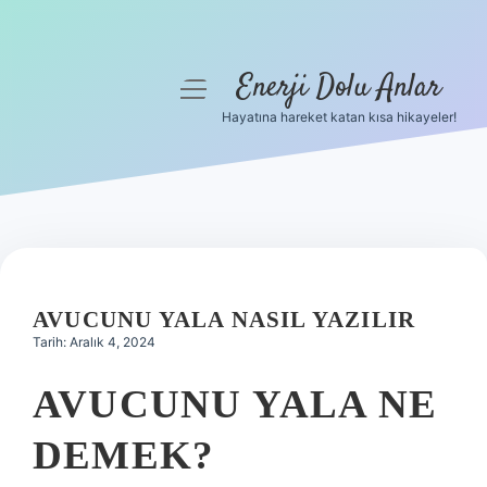
Enerji Dolu Anlar
menüyü
aç
Hayatına hareket katan kısa hikayeler!
Anasayfa
Gizlilik Politikası
Yasal Uyarı
Hakkımızda
AVUCUNU YALA NASIL YAZILIR
Tarih: Aralık 4, 2024
AVUCUNU YALA NE
DEMEK?