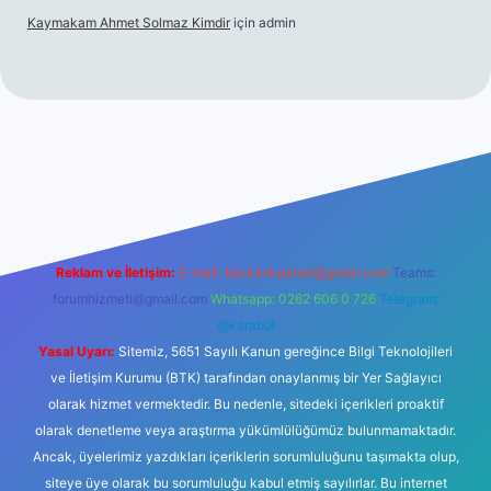
Kaymakam Ahmet Solmaz Kimdir
için
admin
ş
Reklam ve İletişim:
E-mail:
backlinkpaneli@gmail.com
Teams:
forumhizmeti@gmail.com
Whatsapp: 0262 606 0 726
Telegram:
@karabul
Yasal Uyarı:
Sitemiz, 5651 Sayılı Kanun gereğince Bilgi Teknolojileri
ve İletişim Kurumu (BTK) tarafından onaylanmış bir Yer Sağlayıcı
olarak hizmet vermektedir. Bu nedenle, sitedeki içerikleri proaktif
olarak denetleme veya araştırma yükümlülüğümüz bulunmamaktadır.
Ancak, üyelerimiz yazdıkları içeriklerin sorumluluğunu taşımakta olup,
siteye üye olarak bu sorumluluğu kabul etmiş sayılırlar. Bu internet