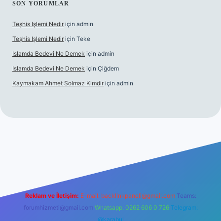
SON YORUMLAR
Teşhis Işlemi Nedir
için
admin
Teşhis Işlemi Nedir
için
Teke
Islamda Bedevi Ne Demek
için
admin
Islamda Bedevi Ne Demek
için
Çiğdem
Kaymakam Ahmet Solmaz Kimdir
için
admin
exper güncel giriş
Reklam ve İletişim:
E-mail:
backlinkpaneli@gmail.com
Teams:
forumhizmeti@gmail.com
Whatsapp: 0262 606 0 726
Telegram:
@karabul