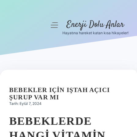
Enerji Dolu Anlar
menüyü
aç
Hayatına hareket katan kısa hikayeler!
Anasayfa
Gizlilik Politikası
Yasal Uyarı
Hakkımızda
BEBEKLER IÇIN IŞTAH AÇICI
ŞURUP VAR MI
Tarih: Eylül 7, 2024
BEBEKLERDE
HANGI VITAMIN