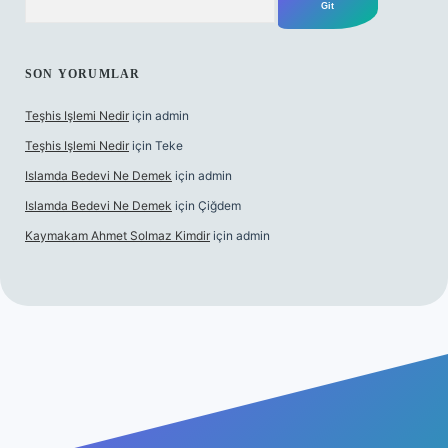
SON YORUMLAR
Teşhis Işlemi Nedir
için
admin
Teşhis Işlemi Nedir
için
Teke
Islamda Bedevi Ne Demek
için
admin
Islamda Bedevi Ne Demek
için
Çiğdem
Kaymakam Ahmet Solmaz Kimdir
için
admin
texper güncel giriş