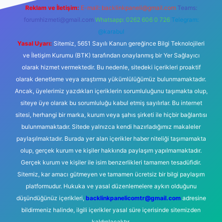
Reklam ve İletişim:
E-mail:
backlinkpaneli@gmail.com
Teams:
forumhizmeti@gmail.com
Whatsapp: 0262 606 0 726
Telegram:
@karabul
Yasal Uyarı:
Sitemiz, 5651 Sayılı Kanun gereğince Bilgi Teknolojileri
ve İletişim Kurumu (BTK) tarafından onaylanmış bir Yer Sağlayıcı
olarak hizmet vermektedir. Bu nedenle, sitedeki içerikleri proaktif
olarak denetleme veya araştırma yükümlülüğümüz bulunmamaktadır.
Ancak, üyelerimiz yazdıkları içeriklerin sorumluluğunu taşımakta olup,
siteye üye olarak bu sorumluluğu kabul etmiş sayılırlar. Bu internet
sitesi, herhangi bir marka, kurum veya şahıs şirketi ile hiçbir bağlantısı
bulunmamaktadır. Sitede yalnızca kendi hazırladığımız makaleler
paylaşılmaktadır. Burada yer alan içerikler haber niteliği taşımamakta
olup, gerçek kurum ve kişiler hakkında paylaşım yapılmamaktadır.
Gerçek kurum ve kişiler ile isim benzerlikleri tamamen tesadüfidir.
Sitemiz, kar amacı gütmeyen ve tamamen ücretsiz bir bilgi paylaşım
platformudur. Hukuka ve yasal düzenlemelere aykırı olduğunu
düşündüğünüz içerikleri,
backlinkpanelicomtr@gmail.com
adresine
bildirmeniz halinde, ilgili içerikler yasal süre içerisinde sitemizden
kaldırılacaktır.